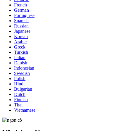
French
German
Portuguese
Spanish
Russian
Japanese
Korean
Arabic
Greek
Turkish
Italian
Danish
Indonesian
Swedish
Polish
Hindi
Bulgarian
Dutch
Finnish
Thai
Vietnamese