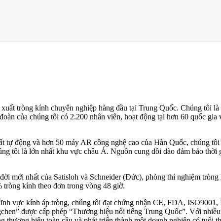
xuất tròng kính chuyên nghiệp hàng đầu tại Trung Quốc. Chúng tôi là m
oàn của chúng tôi có 2.200 nhân viên, hoạt động tại hơn 60 quốc gia 
t tự động và hơn 50 máy AR công nghệ cao của Hàn Quốc, chúng tôi c
ng tôi là lớn nhất khu vực châu Á. Nguồn cung dồi dào đảm bảo thời 
đời mới nhất của Satisloh và Schneider (Đức), phòng thí nghiệm tròng
 tròng kính theo đơn trong vòng 48 giờ.
lĩnh vực kính áp tròng, chúng tôi đạt chứng nhận CE, FDA, ISO9001, 
gchen” được cấp phép “Thương hiệu nổi tiếng Trung Quốc”. Với nhiều 
 thương hiệu toàn cầu và phát triển thành một doanh nghiệp có tuổi th