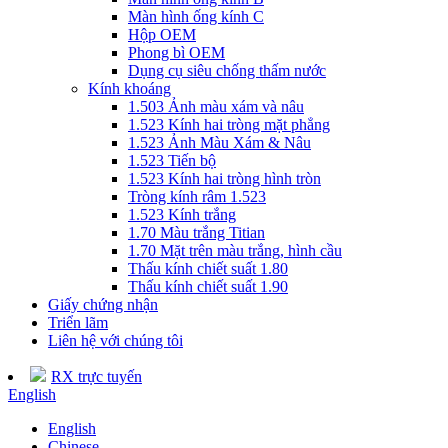
Màn hình ống kính C
Hộp OEM
Phong bì OEM
Dụng cụ siêu chống thấm nước
Kính khoáng
1.503 Ảnh màu xám và nâu
1.523 Kính hai tròng mặt phẳng
1.523 Ảnh Màu Xám & Nâu
1.523 Tiến bộ
1.523 Kính hai tròng hình tròn
Tròng kính râm 1.523
1.523 Kính trắng
1.70 Màu trắng Titian
1.70 Mặt trên màu trắng, hình cầu
Thấu kính chiết suất 1.80
Thấu kính chiết suất 1.90
Giấy chứng nhận
Triển lãm
Liên hệ với chúng tôi
RX trực tuyến
English
English
Chinese