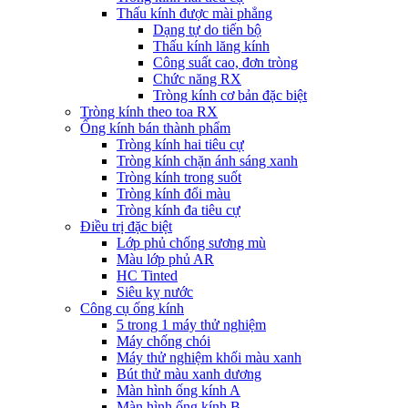
Thấu kính được mài phẳng
Dạng tự do tiến bộ
Thấu kính lăng kính
Công suất cao, đơn tròng
Chức năng RX
Tròng kính cơ bản đặc biệt
Tròng kính theo toa RX
Ống kính bán thành phẩm
Tròng kính hai tiêu cự
Tròng kính chặn ánh sáng xanh
Tròng kính trong suốt
Tròng kính đổi màu
Tròng kính đa tiêu cự
Điều trị đặc biệt
Lớp phủ chống sương mù
Màu lớp phủ AR
HC Tinted
Siêu kỵ nước
Công cụ ống kính
5 trong 1 máy thử nghiệm
Máy chống chói
Máy thử nghiệm khối màu xanh
Bút thử màu xanh dương
Màn hình ống kính A
Màn hình ống kính B