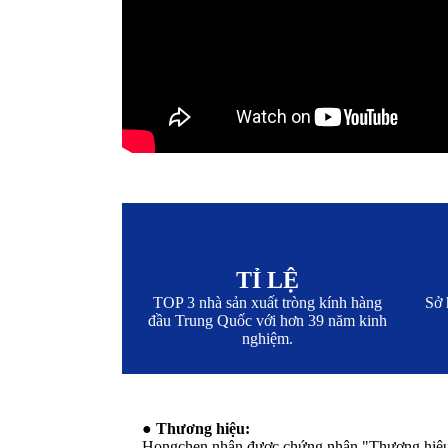
TỈ LỆ
TOP 3 nhà sản xuất tròng kính hàng
Sở 
đầu Trung Quốc với hơn 39 năm kinh
nghiệm.
● Thương hiệu:
Hongchen nhận được chứng nhận "Thương hiệu 