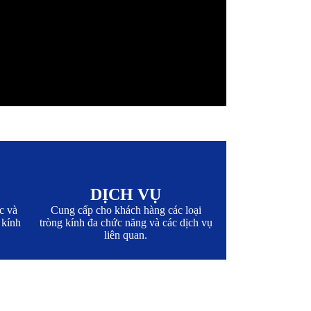
DỊCH VỤ
c và
Cung cấp cho khách hàng các loại
 kính
tròng kính đa chức năng và các dịch vụ
liên quan.