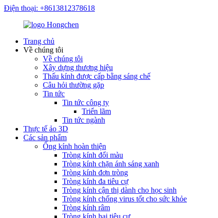
Điện thoại: +8613812378618
Trang chủ
Về chúng tôi
Về chúng tôi
Xây dựng thương hiệu
Thấu kính được cấp bằng sáng chế
Câu hỏi thường gặp
Tin tức
Tin tức công ty
Triển lãm
Tin tức ngành
Thực tế ảo 3D
Các sản phẩm
Ống kính hoàn thiện
Tròng kính đổi màu
Tròng kính chặn ánh sáng xanh
Tròng kính đơn tròng
Tròng kính đa tiêu cự
Tròng kính cận thị dành cho học sinh
Tròng kính chống virus tốt cho sức khỏe
Tròng kính râm
Tròng kính hai tiêu cự