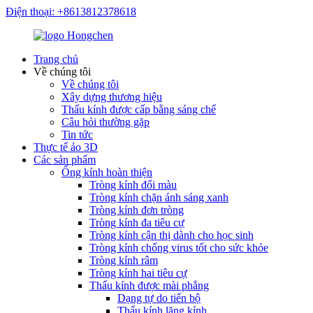
Điện thoại: +8613812378618
Trang chủ
Về chúng tôi
Về chúng tôi
Xây dựng thương hiệu
Thấu kính được cấp bằng sáng chế
Câu hỏi thường gặp
Tin tức
Thực tế ảo 3D
Các sản phẩm
Ống kính hoàn thiện
Tròng kính đổi màu
Tròng kính chặn ánh sáng xanh
Tròng kính đơn tròng
Tròng kính đa tiêu cự
Tròng kính cận thị dành cho học sinh
Tròng kính chống virus tốt cho sức khỏe
Tròng kính râm
Tròng kính hai tiêu cự
Thấu kính được mài phẳng
Dạng tự do tiến bộ
Thấu kính lăng kính