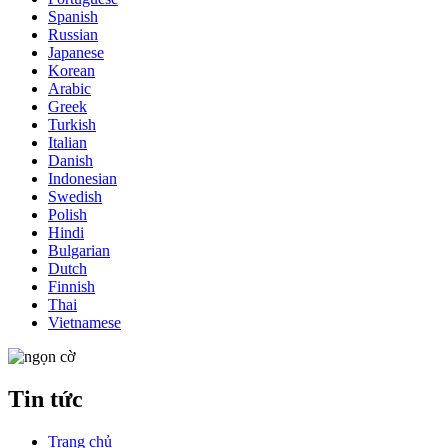
Spanish
Russian
Japanese
Korean
Arabic
Greek
Turkish
Italian
Danish
Indonesian
Swedish
Polish
Hindi
Bulgarian
Dutch
Finnish
Thai
Vietnamese
Tin tức
Trang chủ