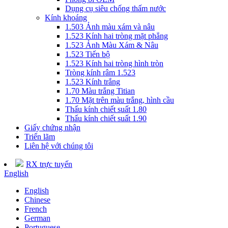
Dụng cụ siêu chống thấm nước
Kính khoáng
1.503 Ảnh màu xám và nâu
1.523 Kính hai tròng mặt phẳng
1.523 Ảnh Màu Xám & Nâu
1.523 Tiến bộ
1.523 Kính hai tròng hình tròn
Tròng kính râm 1.523
1.523 Kính trắng
1.70 Màu trắng Titian
1.70 Mặt trên màu trắng, hình cầu
Thấu kính chiết suất 1.80
Thấu kính chiết suất 1.90
Giấy chứng nhận
Triển lãm
Liên hệ với chúng tôi
RX trực tuyến
English
English
Chinese
French
German
Portuguese