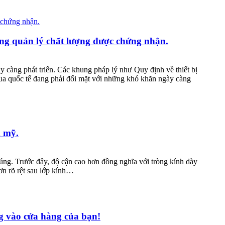
g quản lý chất lượng được chứng nhận.
y càng phát triển. Các khung pháp lý như Quy định về thiết bị
mua quốc tế đang phải đối mặt với những khó khăn ngày càng
m mỹ.
ng. Trước đây, độ cận cao hơn đồng nghĩa với tròng kính dày
ơn rõ rệt sau lớp kính…
òng vào cửa hàng của bạn!