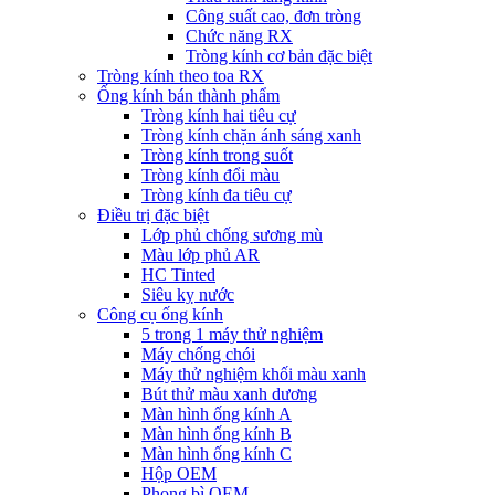
Công suất cao, đơn tròng
Chức năng RX
Tròng kính cơ bản đặc biệt
Tròng kính theo toa RX
Ống kính bán thành phẩm
Tròng kính hai tiêu cự
Tròng kính chặn ánh sáng xanh
Tròng kính trong suốt
Tròng kính đổi màu
Tròng kính đa tiêu cự
Điều trị đặc biệt
Lớp phủ chống sương mù
Màu lớp phủ AR
HC Tinted
Siêu kỵ nước
Công cụ ống kính
5 trong 1 máy thử nghiệm
Máy chống chói
Máy thử nghiệm khối màu xanh
Bút thử màu xanh dương
Màn hình ống kính A
Màn hình ống kính B
Màn hình ống kính C
Hộp OEM
Phong bì OEM