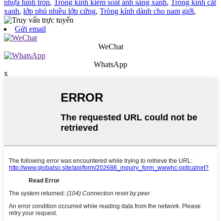
nhựa hình tròn
,
Tròng kính kiểm soát ánh sáng xanh
,
Tròng kính cắt
xanh
,
lớp phủ nhiều lớp cứng
,
Tròng kính dành cho nam giới
,
Gửi email
WeChat
WhatsApp
x