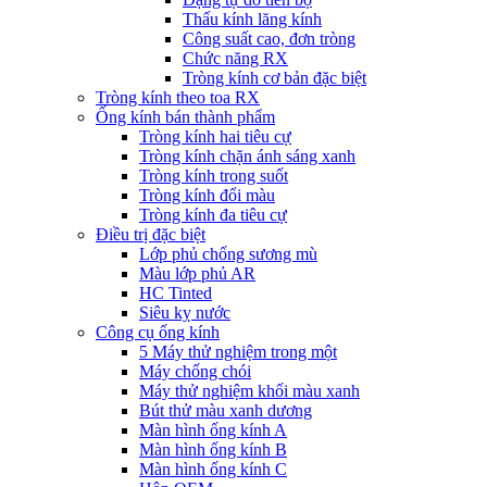
Thấu kính lăng kính
Công suất cao, đơn tròng
Chức năng RX
Tròng kính cơ bản đặc biệt
Tròng kính theo toa RX
Ống kính bán thành phẩm
Tròng kính hai tiêu cự
Tròng kính chặn ánh sáng xanh
Tròng kính trong suốt
Tròng kính đổi màu
Tròng kính đa tiêu cự
Điều trị đặc biệt
Lớp phủ chống sương mù
Màu lớp phủ AR
HC Tinted
Siêu kỵ nước
Công cụ ống kính
5 Máy thử nghiệm trong một
Máy chống chói
Máy thử nghiệm khối màu xanh
Bút thử màu xanh dương
Màn hình ống kính A
Màn hình ống kính B
Màn hình ống kính C