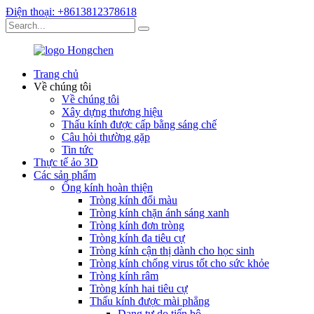
Điện thoại: +8613812378618
Trang chủ
Về chúng tôi
Về chúng tôi
Xây dựng thương hiệu
Thấu kính được cấp bằng sáng chế
Câu hỏi thường gặp
Tin tức
Thực tế ảo 3D
Các sản phẩm
Ống kính hoàn thiện
Tròng kính đổi màu
Tròng kính chặn ánh sáng xanh
Tròng kính đơn tròng
Tròng kính đa tiêu cự
Tròng kính cận thị dành cho học sinh
Tròng kính chống virus tốt cho sức khỏe
Tròng kính râm
Tròng kính hai tiêu cự
Thấu kính được mài phẳng
Dạng tự do tiến bộ