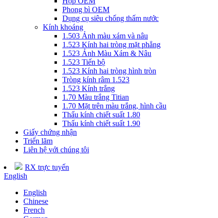
Hộp OEM
Phong bì OEM
Dụng cụ siêu chống thấm nước
Kính khoáng
1.503 Ảnh màu xám và nâu
1.523 Kính hai tròng mặt phẳng
1.523 Ảnh Màu Xám & Nâu
1.523 Tiến bộ
1.523 Kính hai tròng hình tròn
Tròng kính râm 1.523
1.523 Kính trắng
1.70 Màu trắng Titian
1.70 Mặt trên màu trắng, hình cầu
Thấu kính chiết suất 1.80
Thấu kính chiết suất 1.90
Giấy chứng nhận
Triển lãm
Liên hệ với chúng tôi
RX trực tuyến
English
English
Chinese
French