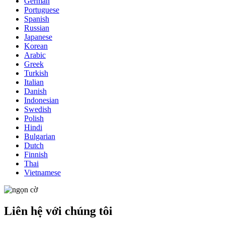
German
Portuguese
Spanish
Russian
Japanese
Korean
Arabic
Greek
Turkish
Italian
Danish
Indonesian
Swedish
Polish
Hindi
Bulgarian
Dutch
Finnish
Thai
Vietnamese
Liên hệ với chúng tôi