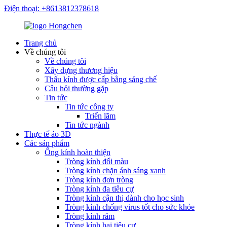
Điện thoại: +8613812378618
Trang chủ
Về chúng tôi
Về chúng tôi
Xây dựng thương hiệu
Thấu kính được cấp bằng sáng chế
Câu hỏi thường gặp
Tin tức
Tin tức công ty
Triển lãm
Tin tức ngành
Thực tế ảo 3D
Các sản phẩm
Ống kính hoàn thiện
Tròng kính đổi màu
Tròng kính chặn ánh sáng xanh
Tròng kính đơn tròng
Tròng kính đa tiêu cự
Tròng kính cận thị dành cho học sinh
Tròng kính chống virus tốt cho sức khỏe
Tròng kính râm
Tròng kính hai tiêu cự