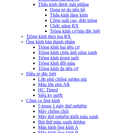
Thấu kính được mài phẳng
Dạng tự do tiến bộ
Thấu kính lăng kính
Công suất cao, đơn tròng
Chức năng RX
Tròng kính cơ bản đặc biệt
Tròng kính theo toa RX
Ống kính bán thành phẩm
Tròng kính hai tiêu cự
Tròng kính chặn ánh sáng xanh
Tròng kính trong suốt
Tròng kính đổi màu
Tròng kính đa tiêu cự
Điều trị đặc biệt
Lớp phủ chống sương mù
Màu lớp phủ AR
HC Tinted
Siêu kỵ nước
Công cụ ống kính
5 trong 1 máy thử nghiệm
Máy chống chói
Máy thử nghiệm khối màu xanh
Bút thử màu xanh dương
Màn hình ống kính A
Màn hình ống kính B