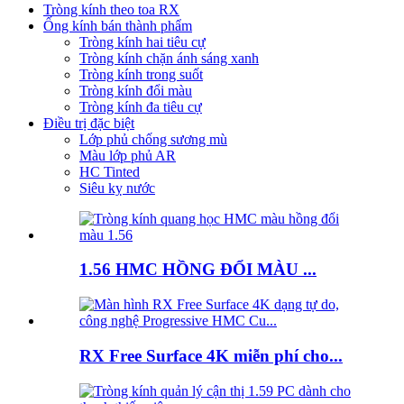
Tròng kính theo toa RX
Ống kính bán thành phẩm
Tròng kính hai tiêu cự
Tròng kính chặn ánh sáng xanh
Tròng kính trong suốt
Tròng kính đổi màu
Tròng kính đa tiêu cự
Điều trị đặc biệt
Lớp phủ chống sương mù
Màu lớp phủ AR
HC Tinted
Siêu kỵ nước
1.56 HMC HỒNG ĐỔI MÀU ...
RX Free Surface 4K miễn phí cho...