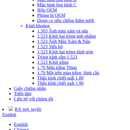
Màn hình ống kính C
Hộp OEM
Phong bì OEM
Dụng cụ siêu chống thấm nước
Kính khoáng
1.503 Ảnh màu xám và nâu
1.523 Kính hai tròng mặt phẳng
1.523 Ảnh Màu Xám & Nâu
1.523 Tiến bộ
1.523 Kính hai tròng hình tròn
Tròng kính râm 1.523
1.523 Kính trắng
1.70 Màu trắng Titian
1.70 Mặt trên màu trắng, hình cầu
Thấu kính chiết suất 1.80
Thấu kính chiết suất 1.90
Giấy chứng nhận
Triển lãm
Liên hệ với chúng tôi
RX trực tuyến
English
English
Chinese