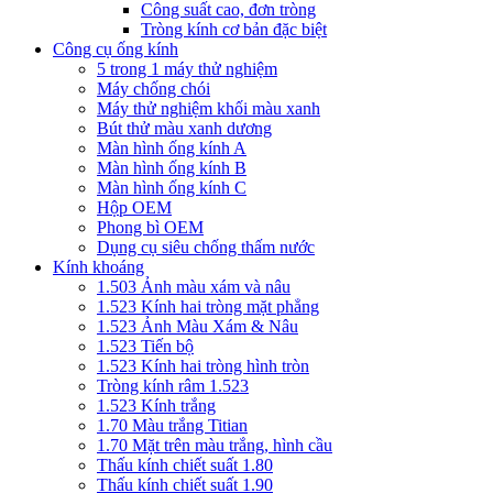
Công suất cao, đơn tròng
Tròng kính cơ bản đặc biệt
Công cụ ống kính
5 trong 1 máy thử nghiệm
Máy chống chói
Máy thử nghiệm khối màu xanh
Bút thử màu xanh dương
Màn hình ống kính A
Màn hình ống kính B
Màn hình ống kính C
Hộp OEM
Phong bì OEM
Dụng cụ siêu chống thấm nước
Kính khoáng
1.503 Ảnh màu xám và nâu
1.523 Kính hai tròng mặt phẳng
1.523 Ảnh Màu Xám & Nâu
1.523 Tiến bộ
1.523 Kính hai tròng hình tròn
Tròng kính râm 1.523
1.523 Kính trắng
1.70 Màu trắng Titian
1.70 Mặt trên màu trắng, hình cầu
Thấu kính chiết suất 1.80
Thấu kính chiết suất 1.90