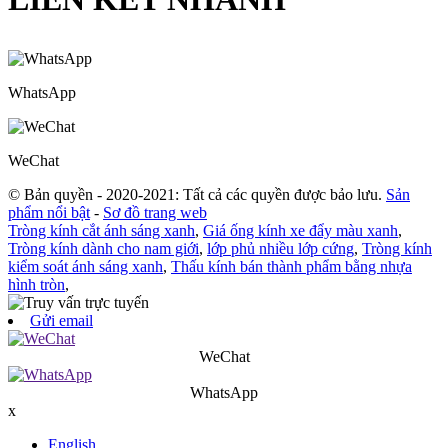
WhatsApp
WeChat
© Bản quyền - 2020-2021: Tất cả các quyền được bảo lưu.
Sản
phẩm nổi bật
-
Sơ đồ trang web
Tròng kính cắt ánh sáng xanh
,
Giá ống kính xe đẩy màu xanh
,
Tròng kính dành cho nam giới
,
lớp phủ nhiều lớp cứng
,
Tròng kính
kiểm soát ánh sáng xanh
,
Thấu kính bán thành phẩm bằng nhựa
hình tròn
,
Gửi email
WeChat
WhatsApp
x
English