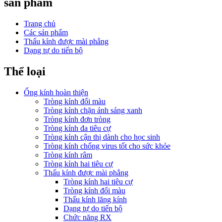
sản phẩm
Trang chủ
Các sản phẩm
Thấu kính được mài phẳng
Dạng tự do tiến bộ
Thể loại
Ống kính hoàn thiện
Tròng kính đổi màu
Tròng kính chặn ánh sáng xanh
Tròng kính đơn tròng
Tròng kính đa tiêu cự
Tròng kính cận thị dành cho học sinh
Tròng kính chống virus tốt cho sức khỏe
Tròng kính râm
Tròng kính hai tiêu cự
Thấu kính được mài phẳng
Tròng kính hai tiêu cự
Tròng kính đổi màu
Thấu kính lăng kính
Dạng tự do tiến bộ
Chức năng RX