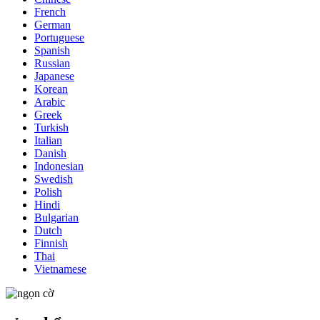
French
German
Portuguese
Spanish
Russian
Japanese
Korean
Arabic
Greek
Turkish
Italian
Danish
Indonesian
Swedish
Polish
Hindi
Bulgarian
Dutch
Finnish
Thai
Vietnamese