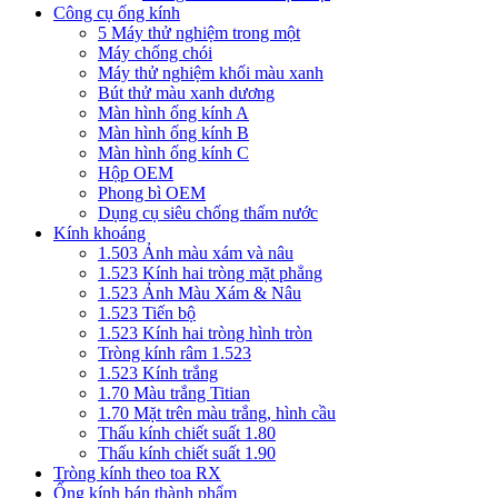
Công cụ ống kính
5 Máy thử nghiệm trong một
Máy chống chói
Máy thử nghiệm khối màu xanh
Bút thử màu xanh dương
Màn hình ống kính A
Màn hình ống kính B
Màn hình ống kính C
Hộp OEM
Phong bì OEM
Dụng cụ siêu chống thấm nước
Kính khoáng
1.503 Ảnh màu xám và nâu
1.523 Kính hai tròng mặt phẳng
1.523 Ảnh Màu Xám & Nâu
1.523 Tiến bộ
1.523 Kính hai tròng hình tròn
Tròng kính râm 1.523
1.523 Kính trắng
1.70 Màu trắng Titian
1.70 Mặt trên màu trắng, hình cầu
Thấu kính chiết suất 1.80
Thấu kính chiết suất 1.90
Tròng kính theo toa RX
Ống kính bán thành phẩm