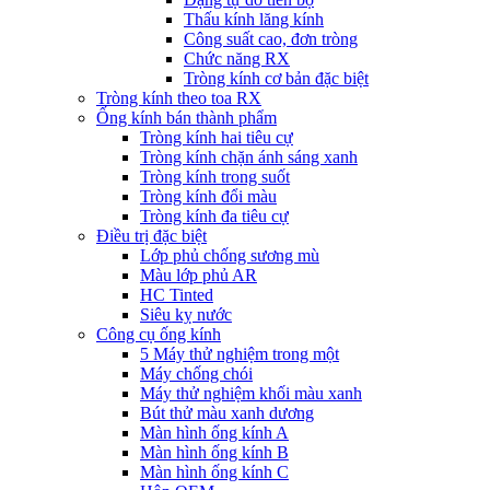
Thấu kính lăng kính
Công suất cao, đơn tròng
Chức năng RX
Tròng kính cơ bản đặc biệt
Tròng kính theo toa RX
Ống kính bán thành phẩm
Tròng kính hai tiêu cự
Tròng kính chặn ánh sáng xanh
Tròng kính trong suốt
Tròng kính đổi màu
Tròng kính đa tiêu cự
Điều trị đặc biệt
Lớp phủ chống sương mù
Màu lớp phủ AR
HC Tinted
Siêu kỵ nước
Công cụ ống kính
5 Máy thử nghiệm trong một
Máy chống chói
Máy thử nghiệm khối màu xanh
Bút thử màu xanh dương
Màn hình ống kính A
Màn hình ống kính B
Màn hình ống kính C