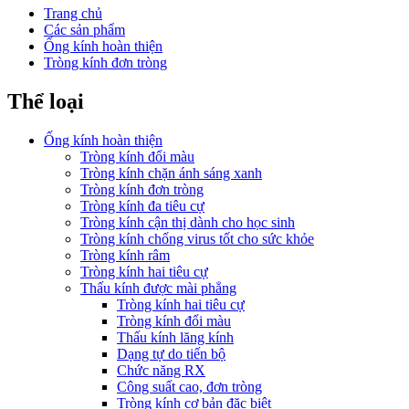
Trang chủ
Các sản phẩm
Ống kính hoàn thiện
Tròng kính đơn tròng
Thể loại
Ống kính hoàn thiện
Tròng kính đổi màu
Tròng kính chặn ánh sáng xanh
Tròng kính đơn tròng
Tròng kính đa tiêu cự
Tròng kính cận thị dành cho học sinh
Tròng kính chống virus tốt cho sức khỏe
Tròng kính râm
Tròng kính hai tiêu cự
Thấu kính được mài phẳng
Tròng kính hai tiêu cự
Tròng kính đổi màu
Thấu kính lăng kính
Dạng tự do tiến bộ
Chức năng RX
Công suất cao, đơn tròng
Tròng kính cơ bản đặc biệt