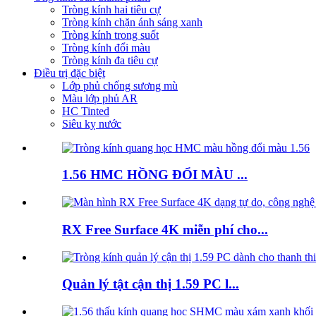
Tròng kính hai tiêu cự
Tròng kính chặn ánh sáng xanh
Tròng kính trong suốt
Tròng kính đổi màu
Tròng kính đa tiêu cự
Điều trị đặc biệt
Lớp phủ chống sương mù
Màu lớp phủ AR
HC Tinted
Siêu kỵ nước
1.56 HMC HỒNG ĐỔI MÀU ...
RX Free Surface 4K miễn phí cho...
Quản lý tật cận thị 1.59 PC l...