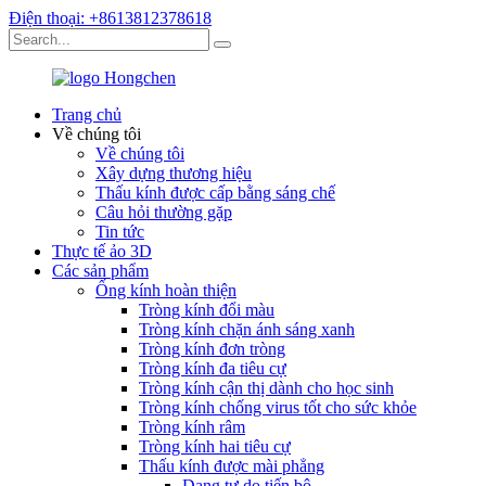
Điện thoại: +8613812378618
Trang chủ
Về chúng tôi
Về chúng tôi
Xây dựng thương hiệu
Thấu kính được cấp bằng sáng chế
Câu hỏi thường gặp
Tin tức
Thực tế ảo 3D
Các sản phẩm
Ống kính hoàn thiện
Tròng kính đổi màu
Tròng kính chặn ánh sáng xanh
Tròng kính đơn tròng
Tròng kính đa tiêu cự
Tròng kính cận thị dành cho học sinh
Tròng kính chống virus tốt cho sức khỏe
Tròng kính râm
Tròng kính hai tiêu cự
Thấu kính được mài phẳng
Dạng tự do tiến bộ