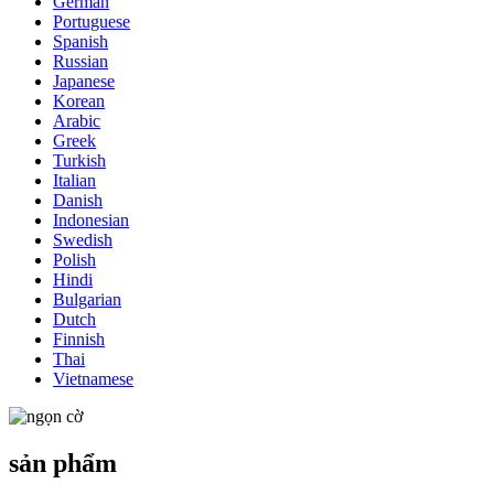
German
Portuguese
Spanish
Russian
Japanese
Korean
Arabic
Greek
Turkish
Italian
Danish
Indonesian
Swedish
Polish
Hindi
Bulgarian
Dutch
Finnish
Thai
Vietnamese
sản phẩm