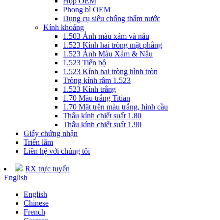
Hộp OEM
Phong bì OEM
Dụng cụ siêu chống thấm nước
Kính khoáng
1.503 Ảnh màu xám và nâu
1.523 Kính hai tròng mặt phẳng
1.523 Ảnh Màu Xám & Nâu
1.523 Tiến bộ
1.523 Kính hai tròng hình tròn
Tròng kính râm 1.523
1.523 Kính trắng
1.70 Màu trắng Titian
1.70 Mặt trên màu trắng, hình cầu
Thấu kính chiết suất 1.80
Thấu kính chiết suất 1.90
Giấy chứng nhận
Triển lãm
Liên hệ với chúng tôi
RX trực tuyến
English
English
Chinese
French