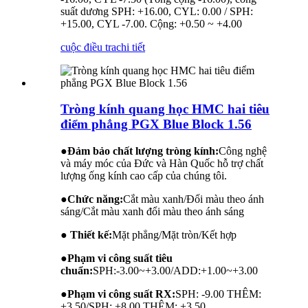
suất dương SPH: +16.00, CYL: 0.00 / SPH:
+15.00, CYL -7.00. Cộng: +0.50 ~ +4.00
cuộc điều tra
chi tiết
Tròng kính quang học HMC hai tiêu
điểm phẳng PGX Blue Block 1.56
●
Đảm bảo chất lượng tròng kính:
Công nghệ
và máy móc của Đức và Hàn Quốc hỗ trợ chất
lượng ống kính cao cấp của chúng tôi.
●
Chức năng:
Cắt màu xanh/Đổi màu theo ánh
sáng/Cắt màu xanh đổi màu theo ánh sáng
● Thiết kế:
Mặt phẳng/Mặt tròn/Kết hợp
●
Phạm vi công suất tiêu
chuẩn:
SPH:-3.00~+3.00/ADD:+1.00~+3.00
●
Phạm vi công suất RX:
SPH: -9.00 THÊM:
+3.50/SPH: +8.00 THÊM: +3.50