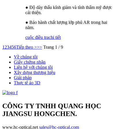
● Độ dày thấu kính giảm và tính thẩm mỹ được
cải thiện.
● Bảo hành chất lượng lớp phủ AR trong hai
năm.
cuộc điều tra
chi tiết
1
2
3
4
5
6
Tiếp theo >
>>
Trang 1 / 9
Về chúng tôi
Giấy chứng nhận
Liên hệ với chúng tôi
Xây dựng thương hiệu
Giải pháp
Thực tế ảo 3D
CÔNG TY TNHH QUANG HỌC
JIANGSU HONGCHEN.
www.hc-optical.net
sales@hc-optical.com