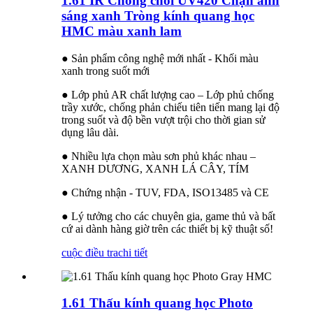
1.61 IR Chống chói UV420 Chặn ánh
sáng xanh Tròng kính quang học
HMC màu xanh lam
● Sản phẩm công nghệ mới nhất - Khối màu
xanh trong suốt mới
● Lớp phủ AR chất lượng cao – Lớp phủ chống
trầy xước, chống phản chiếu tiên tiến mang lại độ
trong suốt và độ bền vượt trội cho thời gian sử
dụng lâu dài.
● Nhiều lựa chọn màu sơn phủ khác nhau –
XANH DƯƠNG, XANH LÁ CÂY, TÍM
● Chứng nhận - TUV, FDA, ISO13485 và CE
● Lý tưởng cho các chuyên gia, game thủ và bất
cứ ai dành hàng giờ trên các thiết bị kỹ thuật số!
cuộc điều tra
chi tiết
1.61 Thấu kính quang học Photo