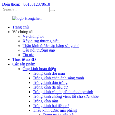
Điện thoại: +8613812378618
Trang chủ
Về chúng tôi
Về chúng tôi
Xây dựng thương hiệu
Thấu kính được cấp bằng sáng chế
Câu hỏi thường gặp
Tin tức
Thực tế ảo 3D
Các sản phẩm
Ống kính hoàn thiện
Tròng kính đổi màu
Tròng kính chặn ánh sáng xanh
Tròng kính đơn tròng
Tròng kính đa tiêu cự
Tròng kính cận thị dành cho học sinh
Tròng kính chống virus tốt cho sức khỏe
Tròng kính râm
Tròng kính hai tiêu cự
Thấu kính được mài phẳng
Dạng tự do tiến bộ