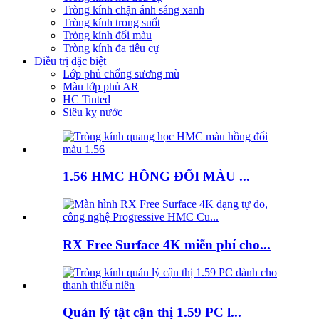
Tròng kính chặn ánh sáng xanh
Tròng kính trong suốt
Tròng kính đổi màu
Tròng kính đa tiêu cự
Điều trị đặc biệt
Lớp phủ chống sương mù
Màu lớp phủ AR
HC Tinted
Siêu kỵ nước
1.56 HMC HỒNG ĐỔI MÀU ...
RX Free Surface 4K miễn phí cho...
Quản lý tật cận thị 1.59 PC l...