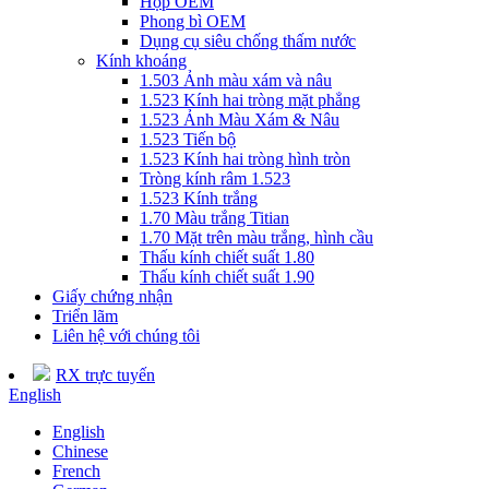
Hộp OEM
Phong bì OEM
Dụng cụ siêu chống thấm nước
Kính khoáng
1.503 Ảnh màu xám và nâu
1.523 Kính hai tròng mặt phẳng
1.523 Ảnh Màu Xám & Nâu
1.523 Tiến bộ
1.523 Kính hai tròng hình tròn
Tròng kính râm 1.523
1.523 Kính trắng
1.70 Màu trắng Titian
1.70 Mặt trên màu trắng, hình cầu
Thấu kính chiết suất 1.80
Thấu kính chiết suất 1.90
Giấy chứng nhận
Triển lãm
Liên hệ với chúng tôi
RX trực tuyến
English
English
Chinese
French