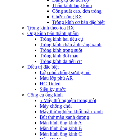
Thấu kính lăng kính
Công suất cao, đơn tròng
Chức năng RX
Tròng kính cơ bản đặc biệt
Tròng kính theo toa RX
Ống kính bán thành phẩm
Tròng kính hai tiêu cự
Tròng kính chặn ánh sáng xanh
Tròng kính trong suốt
Tròng kính đổi màu
Tròng kính đa tiêu cự
Điều trị đặc biệt
Lớp phủ chống sương mù
Màu lớp phủ AR
HC Tinted
Siêu kỵ nước
Công cụ ống kính
5 Máy thử nghiệm trong một
Máy chống chói
Máy thử nghiệm khối màu xanh
Bút thử màu xanh dương
Màn hình ống kính A
Màn hình ống kính B
Màn hình ống kính C