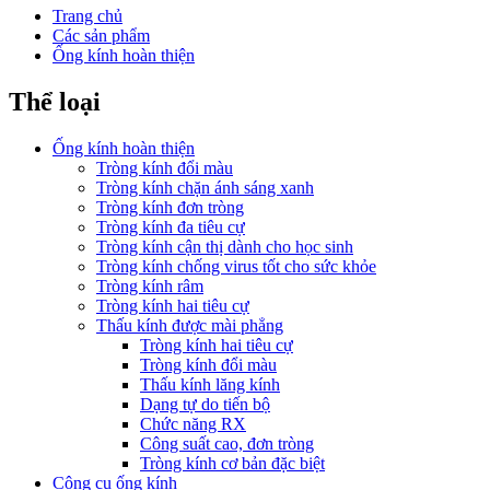
Trang chủ
Các sản phẩm
Ống kính hoàn thiện
Thể loại
Ống kính hoàn thiện
Tròng kính đổi màu
Tròng kính chặn ánh sáng xanh
Tròng kính đơn tròng
Tròng kính đa tiêu cự
Tròng kính cận thị dành cho học sinh
Tròng kính chống virus tốt cho sức khỏe
Tròng kính râm
Tròng kính hai tiêu cự
Thấu kính được mài phẳng
Tròng kính hai tiêu cự
Tròng kính đổi màu
Thấu kính lăng kính
Dạng tự do tiến bộ
Chức năng RX
Công suất cao, đơn tròng
Tròng kính cơ bản đặc biệt
Công cụ ống kính