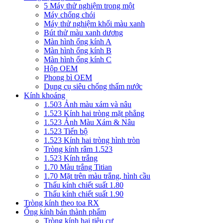
5 Máy thử nghiệm trong một
Máy chống chói
Máy thử nghiệm khối màu xanh
Bút thử màu xanh dương
Màn hình ống kính A
Màn hình ống kính B
Màn hình ống kính C
Hộp OEM
Phong bì OEM
Dụng cụ siêu chống thấm nước
Kính khoáng
1.503 Ảnh màu xám và nâu
1.523 Kính hai tròng mặt phẳng
1.523 Ảnh Màu Xám & Nâu
1.523 Tiến bộ
1.523 Kính hai tròng hình tròn
Tròng kính râm 1.523
1.523 Kính trắng
1.70 Màu trắng Titian
1.70 Mặt trên màu trắng, hình cầu
Thấu kính chiết suất 1.80
Thấu kính chiết suất 1.90
Tròng kính theo toa RX
Ống kính bán thành phẩm
Tròng kính hai tiêu cự