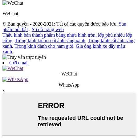
WeChat
© Bản quyền - 2020-2021: Tất cả các quyền được bảo lưu.
Sản
phẩm nổi bật
-
Sơ đồ trang web
Thấu kính bán thành phẩm bằng nhựa hình tròn
,
lớp phủ nhiều lớp
cứng
,
Tròng kính kiểm soát ánh sáng xanh
,
Tròng kính cắt ánh sáng
xanh
,
Tròng kính dành cho nam giới
,
Giá ống kính xe đẩy màu
xanh
,
Gửi email
WeChat
WhatsApp
x