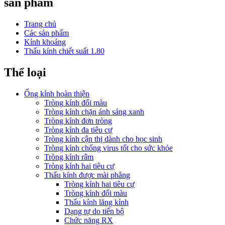
sản phẩm
Trang chủ
Các sản phẩm
Kính khoáng
Thấu kính chiết suất 1.80
Thể loại
Ống kính hoàn thiện
Tròng kính đổi màu
Tròng kính chặn ánh sáng xanh
Tròng kính đơn tròng
Tròng kính đa tiêu cự
Tròng kính cận thị dành cho học sinh
Tròng kính chống virus tốt cho sức khỏe
Tròng kính râm
Tròng kính hai tiêu cự
Thấu kính được mài phẳng
Tròng kính hai tiêu cự
Tròng kính đổi màu
Thấu kính lăng kính
Dạng tự do tiến bộ
Chức năng RX