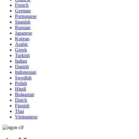
French
German
Portuguese
Spanish
Russian
Japanese
Korean
Arabic
Greek
Turkish
Italian
Danish
Indonesian
Swedish
Polish
Hindi
Bulgarian
Dutch
Finnish
Thai
Vietnamese