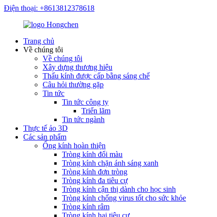
Điện thoại: +8613812378618
Trang chủ
Về chúng tôi
Về chúng tôi
Xây dựng thương hiệu
Thấu kính được cấp bằng sáng chế
Câu hỏi thường gặp
Tin tức
Tin tức công ty
Triển lãm
Tin tức ngành
Thực tế ảo 3D
Các sản phẩm
Ống kính hoàn thiện
Tròng kính đổi màu
Tròng kính chặn ánh sáng xanh
Tròng kính đơn tròng
Tròng kính đa tiêu cự
Tròng kính cận thị dành cho học sinh
Tròng kính chống virus tốt cho sức khỏe
Tròng kính râm
Tròng kính hai tiêu cự