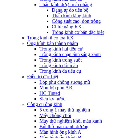
Thấu kính được mài phẳng
Dạng tự do tiến bộ
Thấu kính lăng kính
Công suất cao, đơn tròng
Chức năng RX
Tròng kính cơ bản đặc biệt
Tròng kính theo toa RX
Ống kính bán thành phẩm
Tròng kính hai tiêu cự
Tròng kính chặn ánh sáng xanh
Tròng kính trong suốt
Tròng kính đổi màu
Tròng kính đa tiêu cự
Điều trị đặc biệt
Lớp phủ chống sương mù
Màu lớp phủ AR
HC Tinted
Siêu kỵ nước
Công cụ ống kính
5 trong 1 máy thử nghiệm
Máy chống chói
Máy thử nghiệm khối màu xanh
Bút thử màu xanh dương
Màn hình ống kính A
Màn hình ống kính B