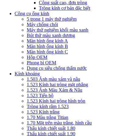
Công suất cao, đơn tròng
Tròng kính cơ bản đặc biệt
Công cụ ống kính
5 trong 1 máy thử nghiệm
Máy chống chói
Máy thử nghiệm khối màu xanh
Bút thử màu xanh dương
Màn hình ống kính A
Màn hình ống kính B
Màn hình ống kính C
Hộp OEM
Phong bì OEM
Dụng cụ siêu chống thấm nước
Kính khoáng
1.503 Ảnh màu xám và nâu
1.523 Kính hai tròng mặt phẳng
1.523 Ảnh Màu Xám & Nâu
1.523 Tiến bộ
1.523 Kính hai tròng hình tròn
Tròng kính râm 1.523
1.523 Kính trắng
1.70 Màu trắng Titian
1.70 Mặt trên màu trắng, hình cầu
Thấu kính chiết suất 1.80
Thấu kính chiết suất 1.90