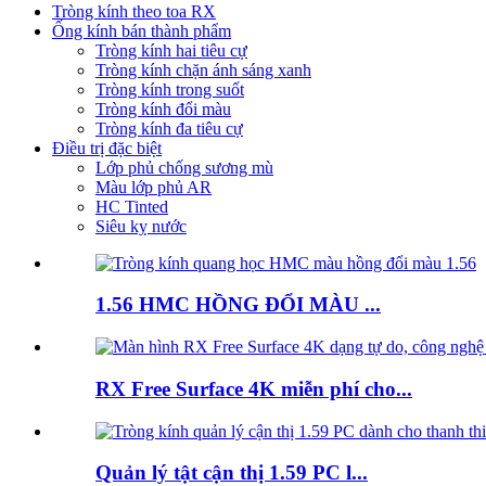
Tròng kính theo toa RX
Ống kính bán thành phẩm
Tròng kính hai tiêu cự
Tròng kính chặn ánh sáng xanh
Tròng kính trong suốt
Tròng kính đổi màu
Tròng kính đa tiêu cự
Điều trị đặc biệt
Lớp phủ chống sương mù
Màu lớp phủ AR
HC Tinted
Siêu kỵ nước
1.56 HMC HỒNG ĐỔI MÀU ...
RX Free Surface 4K miễn phí cho...
Quản lý tật cận thị 1.59 PC l...