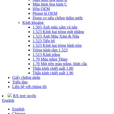
Màn hình ống kính C
Hộp OEM
Phong bì OEM
Dụng cụ siêu chống thấm nước
Kính khoáng
1.503 Ảnh màu xám và nâu
1.523 Kính hai tròng mặt phẳng
1.523 Ảnh Màu Xám & Nâu
1.523 Tiến bộ
1.523 Kính hai tròng hình tròn
Tròng kính râm 1.523
1.523 Kính trắng
1.70 Màu trắng Titian
1.70 Mặt trên màu trắng, hình cầu
Thấu kính chiết suất 1.80
Thấu kính chiết suất 1.90
Giấy chứng nhận
Triển lãm
Liên hệ với chúng tôi
RX trực tuyến
English
English
Chinese