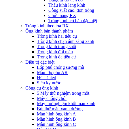
Thấu kính lăng kính
Công suất cao, đơn tròng
Chức năng RX
Tròng kính cơ bản đặc biệt
Tròng kính theo toa RX
Ống kính bán thành phẩm
Tròng kính hai tiêu cự
Tròng kính chặn ánh sáng xanh
Tròng kính trong suốt
Tròng kính đổi màu
Tròng kính đa tiêu cự
Điều trị đặc biệt
Lớp phủ chống sương mù
Màu lớp phủ AR
HC Tinted
Siêu kỵ nước
Công cụ ống kính
5 Máy thử nghiệm trong một
Máy chống chói
Máy thử nghiệm khối màu xanh
Bút thử màu xanh dương
Màn hình ống kính A
Màn hình ống kính B
Màn hình ống kính C