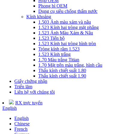
Hộp OEM
Phong bì OEM
Dụng cụ siêu chống thấm nước
Kính khoáng
1.503 Ảnh màu xám và nâu
1.523 Kính hai tròng mặt phẳng
1.523 Ảnh Màu Xám & Nâu
1.523 Tiến bộ
1.523 Kính hai tròng hình tròn
Tròng kính râm 1.523
1.523 Kính trắng
1.70 Màu trắng Titian
1.70 Mặt trên màu trắng, hình cầu
Thấu kính chiết suất 1.80
Thấu kính chiết suất 1.90
Giấy chứng nhận
Triển lãm
Liên hệ với chúng tôi
RX trực tuyến
English
English
Chinese
French