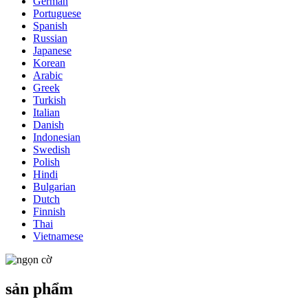
German
Portuguese
Spanish
Russian
Japanese
Korean
Arabic
Greek
Turkish
Italian
Danish
Indonesian
Swedish
Polish
Hindi
Bulgarian
Dutch
Finnish
Thai
Vietnamese
sản phẩm