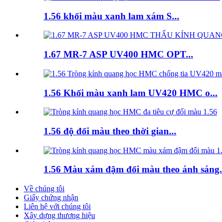
1.56 khối màu xanh lam xám S...
1.67 MR-7 ASP UV400 HMC OPT...
1.56 Khối màu xanh lam UV420 HMC o...
1.56 độ đổi màu theo thời gian...
1.56 Màu xám đậm đổi màu theo ánh sáng.
Về chúng tôi
Giấy chứng nhận
Liên hệ với chúng tôi
Xây dựng thương hiệu