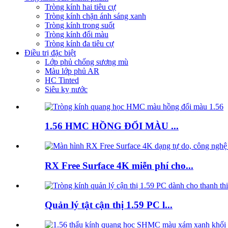
Tròng kính hai tiêu cự
Tròng kính chặn ánh sáng xanh
Tròng kính trong suốt
Tròng kính đổi màu
Tròng kính đa tiêu cự
Điều trị đặc biệt
Lớp phủ chống sương mù
Màu lớp phủ AR
HC Tinted
Siêu kỵ nước
1.56 HMC HỒNG ĐỔI MÀU ...
RX Free Surface 4K miễn phí cho...
Quản lý tật cận thị 1.59 PC l...