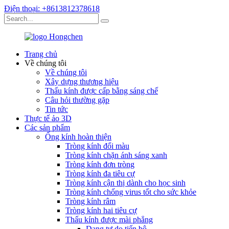
Điện thoại: +8613812378618
Trang chủ
Về chúng tôi
Về chúng tôi
Xây dựng thương hiệu
Thấu kính được cấp bằng sáng chế
Câu hỏi thường gặp
Tin tức
Thực tế ảo 3D
Các sản phẩm
Ống kính hoàn thiện
Tròng kính đổi màu
Tròng kính chặn ánh sáng xanh
Tròng kính đơn tròng
Tròng kính đa tiêu cự
Tròng kính cận thị dành cho học sinh
Tròng kính chống virus tốt cho sức khỏe
Tròng kính râm
Tròng kính hai tiêu cự
Thấu kính được mài phẳng
Dạng tự do tiến bộ