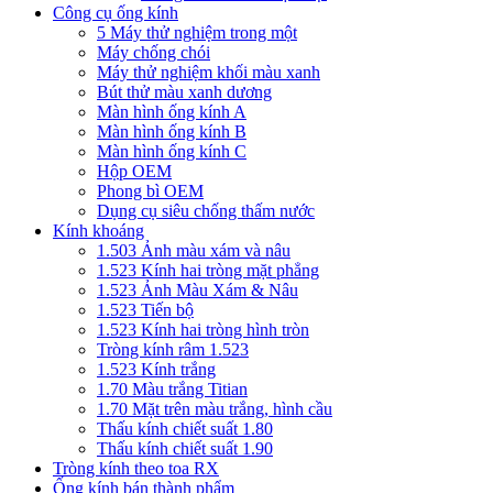
Công cụ ống kính
5 Máy thử nghiệm trong một
Máy chống chói
Máy thử nghiệm khối màu xanh
Bút thử màu xanh dương
Màn hình ống kính A
Màn hình ống kính B
Màn hình ống kính C
Hộp OEM
Phong bì OEM
Dụng cụ siêu chống thấm nước
Kính khoáng
1.503 Ảnh màu xám và nâu
1.523 Kính hai tròng mặt phẳng
1.523 Ảnh Màu Xám & Nâu
1.523 Tiến bộ
1.523 Kính hai tròng hình tròn
Tròng kính râm 1.523
1.523 Kính trắng
1.70 Màu trắng Titian
1.70 Mặt trên màu trắng, hình cầu
Thấu kính chiết suất 1.80
Thấu kính chiết suất 1.90
Tròng kính theo toa RX
Ống kính bán thành phẩm