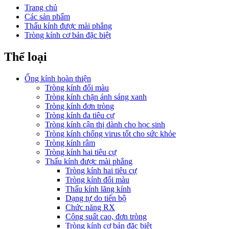
Trang chủ
Các sản phẩm
Thấu kính được mài phẳng
Tròng kính cơ bản đặc biệt
Thể loại
Ống kính hoàn thiện
Tròng kính đổi màu
Tròng kính chặn ánh sáng xanh
Tròng kính đơn tròng
Tròng kính đa tiêu cự
Tròng kính cận thị dành cho học sinh
Tròng kính chống virus tốt cho sức khỏe
Tròng kính râm
Tròng kính hai tiêu cự
Thấu kính được mài phẳng
Tròng kính hai tiêu cự
Tròng kính đổi màu
Thấu kính lăng kính
Dạng tự do tiến bộ
Chức năng RX
Công suất cao, đơn tròng
Tròng kính cơ bản đặc biệt