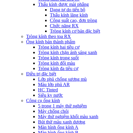
Thấu kính được mài phẳng
Dạng tự do tiến bộ
Thấu kính lăng kính
Công suất cao, đơn tròng
Chức năng RX
Tròng kính cơ bản đặc biệt
Tròng kính theo toa RX
Ống kính bán thành phẩm
Tròng kính hai tiêu cự
Tròng kính chặn ánh sáng xanh
Tròng kính trong suốt
Tròng kính đổi màu
Tròng kính đa tiêu cự
Điều trị đặc biệt
Lớp phủ chống sương mù
Màu lớp phủ AR
HC Tinted
Siêu kỵ nước
Công cụ ống kính
5 trong 1 máy thử nghiệm
Máy chống chói
Máy thử nghiệm khối màu xanh
Bút thử màu xanh dương
Màn hình ống kính A
Màn hình ống kính B