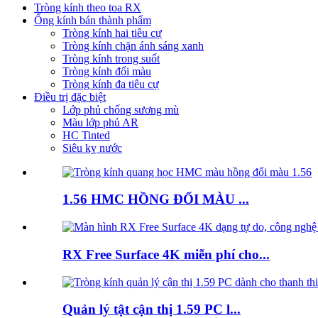
Tròng kính theo toa RX
Ống kính bán thành phẩm
Tròng kính hai tiêu cự
Tròng kính chặn ánh sáng xanh
Tròng kính trong suốt
Tròng kính đổi màu
Tròng kính đa tiêu cự
Điều trị đặc biệt
Lớp phủ chống sương mù
Màu lớp phủ AR
HC Tinted
Siêu kỵ nước
1.56 HMC HỒNG ĐỔI MÀU ...
RX Free Surface 4K miễn phí cho...
Quản lý tật cận thị 1.59 PC l...