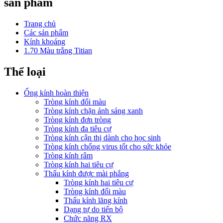
sản phẩm
Trang chủ
Các sản phẩm
Kính khoáng
1.70 Màu trắng Titian
Thể loại
Ống kính hoàn thiện
Tròng kính đổi màu
Tròng kính chặn ánh sáng xanh
Tròng kính đơn tròng
Tròng kính đa tiêu cự
Tròng kính cận thị dành cho học sinh
Tròng kính chống virus tốt cho sức khỏe
Tròng kính râm
Tròng kính hai tiêu cự
Thấu kính được mài phẳng
Tròng kính hai tiêu cự
Tròng kính đổi màu
Thấu kính lăng kính
Dạng tự do tiến bộ
Chức năng RX