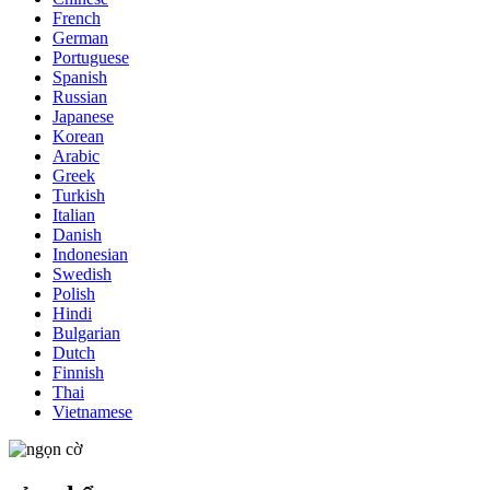
French
German
Portuguese
Spanish
Russian
Japanese
Korean
Arabic
Greek
Turkish
Italian
Danish
Indonesian
Swedish
Polish
Hindi
Bulgarian
Dutch
Finnish
Thai
Vietnamese