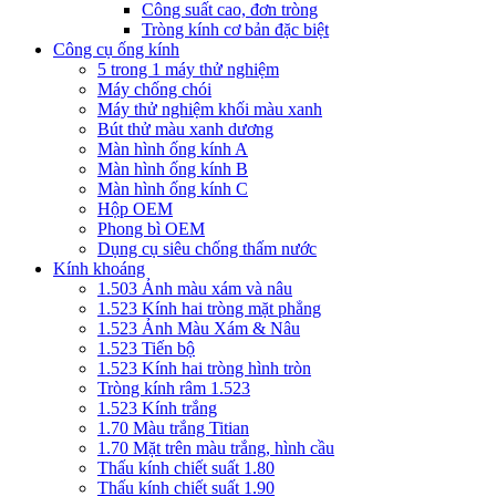
Công suất cao, đơn tròng
Tròng kính cơ bản đặc biệt
Công cụ ống kính
5 trong 1 máy thử nghiệm
Máy chống chói
Máy thử nghiệm khối màu xanh
Bút thử màu xanh dương
Màn hình ống kính A
Màn hình ống kính B
Màn hình ống kính C
Hộp OEM
Phong bì OEM
Dụng cụ siêu chống thấm nước
Kính khoáng
1.503 Ảnh màu xám và nâu
1.523 Kính hai tròng mặt phẳng
1.523 Ảnh Màu Xám & Nâu
1.523 Tiến bộ
1.523 Kính hai tròng hình tròn
Tròng kính râm 1.523
1.523 Kính trắng
1.70 Màu trắng Titian
1.70 Mặt trên màu trắng, hình cầu
Thấu kính chiết suất 1.80
Thấu kính chiết suất 1.90