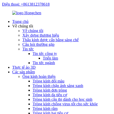
Điện thoại: +8613812378618
Trang chủ
Về chúng tôi
Về chúng tôi
Xây dựng thương hiệu
Thấu kính được cấp bằng sáng chế
Câu hỏi thường gặp
Tin tức
Tin tức công ty
Triển lãm
Tin tức ngành
Thực tế ảo 3D
Các sản phẩm
Ống kính hoàn thiện
Tròng kính đổi màu
Tròng kính chặn ánh sáng xanh
Tròng kính đơn tròng
Tròng kính đa tiêu cự
Tròng kính cận thị dành cho học sinh
Tròng kính chống virus tốt cho sức khỏe
Tròng kính râm
Tròng kính hai tiêu cự