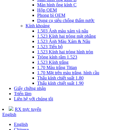
Màn hình ống kính C
Hộp OEM
Phong bì OEM
Dụng cụ siêu chống thấm nước
Kính khoáng
1.503 Ảnh màu xám và nâu
1.523 Kính hai tròng mặt phẳng
1.523 Ảnh Màu Xám & Nâu
1.523 Tiến bộ
1.523 Kính hai tròng hình tròn
Tròng kính râm 1.523
1.523 Kính trắng
1.70 Màu trắng Titian
1.70 Mặt trên màu trắng, hình cầu
Thấu kính chiết suất 1.80
Thấu kính chiết suất 1.90
Giấy chứng nhận
Triển lãm
Liên hệ với chúng tôi
RX trực tuyến
English
English
Chinese