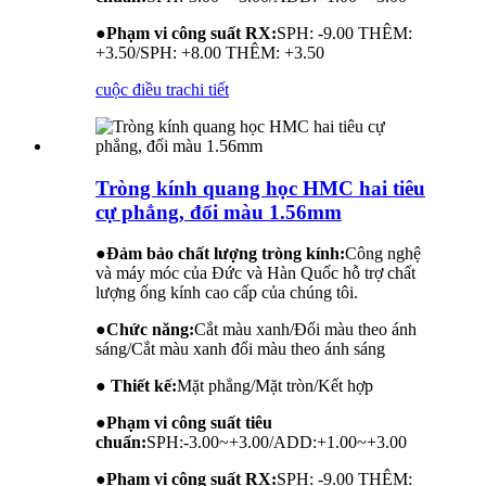
●
Phạm vi công suất RX:
SPH: -9.00 THÊM:
+3.50/SPH: +8.00 THÊM: +3.50
cuộc điều tra
chi tiết
Tròng kính quang học HMC hai tiêu
cự phẳng, đổi màu 1.56mm
●
Đảm bảo chất lượng tròng kính:
Công nghệ
và máy móc của Đức và Hàn Quốc hỗ trợ chất
lượng ống kính cao cấp của chúng tôi.
●
Chức năng:
Cắt màu xanh/Đổi màu theo ánh
sáng/Cắt màu xanh đổi màu theo ánh sáng
● Thiết kế:
Mặt phẳng/Mặt tròn/Kết hợp
●
Phạm vi công suất tiêu
chuẩn:
SPH:-3.00~+3.00/ADD:+1.00~+3.00
●
Phạm vi công suất RX:
SPH: -9.00 THÊM: