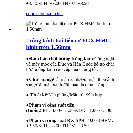
+3.50/SPH: +8.00 THÊM: +3.50
cuộc điều tra
chi tiết
Tròng kính hai tiêu cự PGX HMC
hình tròn 1.56mm
●
Đảm bảo chất lượng tròng kính:
Công nghệ
và máy móc của Đức và Hàn Quốc hỗ trợ chất
lượng ống kính cao cấp của chúng tôi.
●
Chức năng:
Cắt màu xanh/Đổi màu theo ánh
sáng/Cắt màu xanh đổi màu theo ánh sáng
● Thiết kế:
Mặt phẳng/Mặt tròn/Kết hợp
●
Phạm vi công suất tiêu
chuẩn:
SPH:-3.00~+3.00/ADD:+1.00~+3.00
●
Phạm vi công suất RX:
SPH: -9.00 THÊM:
+3.50/SPH: +8.00 THÊM: +3.50