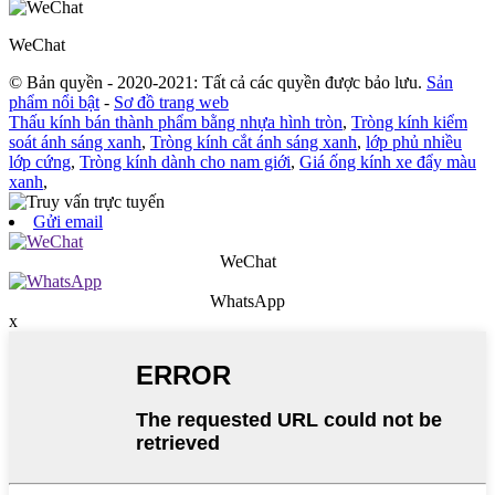
WeChat
© Bản quyền - 2020-2021: Tất cả các quyền được bảo lưu.
Sản
phẩm nổi bật
-
Sơ đồ trang web
Thấu kính bán thành phẩm bằng nhựa hình tròn
,
Tròng kính kiểm
soát ánh sáng xanh
,
Tròng kính cắt ánh sáng xanh
,
lớp phủ nhiều
lớp cứng
,
Tròng kính dành cho nam giới
,
Giá ống kính xe đẩy màu
xanh
,
Gửi email
WeChat
WhatsApp
x