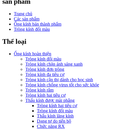
sản phẩm
Trang chủ
Các sản phẩm
Ống kính bán thành phẩm
Tròng kính đổi màu
Thể loại
Ống kính hoàn thiện
Tròng kính đổi màu
Tròng kính chặn ánh sáng xanh
Tròng kính đơn tròng
Tròng kính đa tiêu cự
Tròng kính cận thị dành cho học sinh
Tròng kính chống virus tốt cho sức khỏe
Tròng kính râm
Tròng kính hai tiêu cự
Thấu kính được mài phẳng
Tròng kính hai tiêu cự
Tròng kính đổi màu
Thấu kính lăng kính
Dạng tự do tiến bộ
Chức năng RX