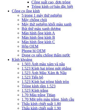
Công suất cao, đơn tròng
Tròng kính cơ bản đặc biệt
Công cụ ống kính
5 trong 1 máy thử nghiệm
Máy chống chói
Máy thử nghiệm khối màu xanh
Bút thử màu xanh dương
Màn hình ống kính A
Màn hình ống kính B
Màn hình ống kính C
Hộp OEM
Phong bì OEM
Dụng cụ siêu chống thấm nước
Kính khoáng
1.503 Ảnh màu xám và nâu
1.523 Kính hai tròng mặt phẳng
1.523 Ảnh Màu Xám & Nâu
1.523 Tiến bộ
1.523 Kính hai tròng hình tròn
Tròng kính râm 1.523
1.523 Kính trắng
1.70 Màu trắng Titian
1.70 Mặt trên màu trắng, hình cầu
Thấu kính chiết suất 1.80
Thấu kính chiết suất 1.90