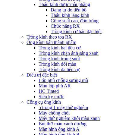
Thấu kính được mài phẳng
Dạng tự do tiến bộ
Thấu kính lăng kính
Công suất cao, đơn tròng
Chức năng RX
Tròng kính cơ bản đặc biệt
Tròng kính theo toa RX
Ống kính bán thành phẩm
Tròng kính hai tiêu cự
Tròng kính chặn ánh sáng xanh
Tròng kính trong suốt
Tròng kính đổi màu
Tròng kính đa tiêu cự
Điều trị đặc biệt
Lớp phủ chống sương mù
Màu lớp phủ AR
HC Tinted
Siêu kỵ nước
Công cụ ống kính
5 trong 1 máy thử nghiệm
Máy chống chói
Máy thử nghiệm khối màu xanh
Bút thử màu xanh dương
Màn hình ống kính A
Màn hình ống kính B