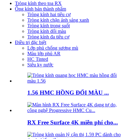
Tròng kính theo toa RX
Ống kính bán thành phẩm
Tròng kính hai tiêu cự
Tròng kính chặn ánh sáng xanh
Tròng kính trong suốt
Tròng kính đổi màu
Tròng kính đa tiêu cự
Điều trị đặc biệt
Lớp phủ chống sương mù
Màu lớp phủ AR
HC Tinted
Siêu kỵ nước
1.56 HMC HỒNG ĐỔI MÀU ...
RX Free Surface 4K miễn phí cho...