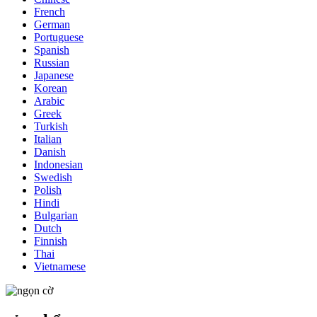
French
German
Portuguese
Spanish
Russian
Japanese
Korean
Arabic
Greek
Turkish
Italian
Danish
Indonesian
Swedish
Polish
Hindi
Bulgarian
Dutch
Finnish
Thai
Vietnamese