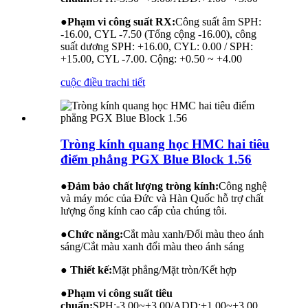
●
Phạm vi công suất RX:
Công suất âm SPH:
-16.00, CYL -7.50 (Tổng cộng -16.00), công
suất dương SPH: +16.00, CYL: 0.00 / SPH:
+15.00, CYL -7.00. Cộng: +0.50 ~ +4.00
cuộc điều tra
chi tiết
Tròng kính quang học HMC hai tiêu
điểm phẳng PGX Blue Block 1.56
●
Đảm bảo chất lượng tròng kính:
Công nghệ
và máy móc của Đức và Hàn Quốc hỗ trợ chất
lượng ống kính cao cấp của chúng tôi.
●
Chức năng:
Cắt màu xanh/Đổi màu theo ánh
sáng/Cắt màu xanh đổi màu theo ánh sáng
● Thiết kế:
Mặt phẳng/Mặt tròn/Kết hợp
●
Phạm vi công suất tiêu
chuẩn:
SPH:-3.00~+3.00/ADD:+1.00~+3.00