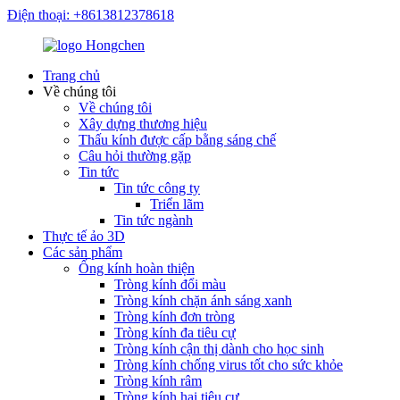
Điện thoại: +8613812378618
Trang chủ
Về chúng tôi
Về chúng tôi
Xây dựng thương hiệu
Thấu kính được cấp bằng sáng chế
Câu hỏi thường gặp
Tin tức
Tin tức công ty
Triển lãm
Tin tức ngành
Thực tế ảo 3D
Các sản phẩm
Ống kính hoàn thiện
Tròng kính đổi màu
Tròng kính chặn ánh sáng xanh
Tròng kính đơn tròng
Tròng kính đa tiêu cự
Tròng kính cận thị dành cho học sinh
Tròng kính chống virus tốt cho sức khỏe
Tròng kính râm
Tròng kính hai tiêu cự