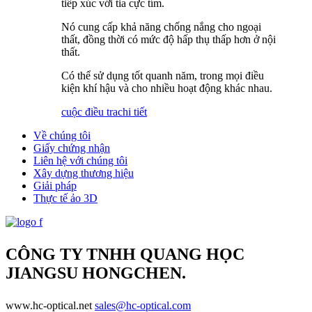
tiếp xúc với tia cực tím.
Nó cung cấp khả năng chống nắng cho ngoại
thất, đồng thời có mức độ hấp thụ thấp hơn ở nội
thất.
Có thể sử dụng tốt quanh năm, trong mọi điều
kiện khí hậu và cho nhiều hoạt động khác nhau.
cuộc điều tra
chi tiết
Về chúng tôi
Giấy chứng nhận
Liên hệ với chúng tôi
Xây dựng thương hiệu
Giải pháp
Thực tế ảo 3D
CÔNG TY TNHH QUANG HỌC
JIANGSU HONGCHEN.
www.hc-optical.net
sales@hc-optical.com