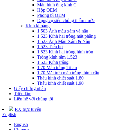
Màn hình ống kính C
Hộp OEM
Phong bì OEM
Dụng cụ siêu chống thấm nước
Kính khoáng
1.503 Ảnh màu xám và nâu
1.523 Kính hai tròng mặt phẳng
1.523 Ảnh Màu Xám & Nâu
1.523 Tiến bộ
1.523 Kính hai tròng hình tròn
Tròng kính râm 1.523
1.523 Kính trắng
1.70 Màu trắng Titian
1.70 Mặt trên màu trắng, hình cầu
Thấu kính chiết suất 1.80
Thấu kính chiết suất 1.90
Giấy chứng nhận
Triển lãm
Liên hệ với chúng tôi
RX trực tuyến
English
English
Chinese