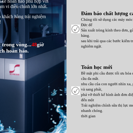
t kế hoàn hảo phù hợp với
ạm vi điều chỉnh lớn nhất.
Đảm bảo chất lượng c
o khách hàng trải nghiệm
Chúng tôi sử dụng các máy móc 
!
Đức để
Sản xuất tròng kính theo đơn, g
hàng.
sau khi trải qua các bước kiểm t
 trong vòng...
48
giờ
nghiêm ngặt.
ch hoàn hảo.
Toán học mới
Bề mặt phi cầu được tối ưu hóa
cầu đa mắt.
nhu cầu của con người nhìn xa, g
và sang phải,
phá vỡ thiết kế hình ảnh đơn đ
đến một
Trải nghiệm chỉnh sửa thị lực m
nhanh chóng.
thời gian