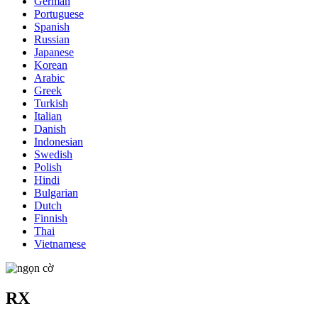
German
Portuguese
Spanish
Russian
Japanese
Korean
Arabic
Greek
Turkish
Italian
Danish
Indonesian
Swedish
Polish
Hindi
Bulgarian
Dutch
Finnish
Thai
Vietnamese
RX