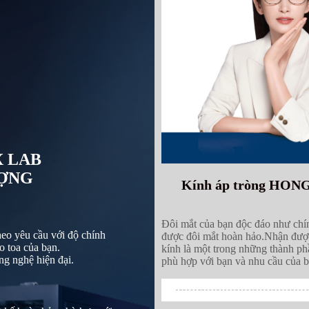
 LAB
ƯỢNG
Kính áp tròng HONGC
Đôi mắt của bạn độc đáo như chí
heo yêu cầu với độ chính
được đôi mắt hoàn hảo.
Nhận được
o toa của bạn.
kính là một trong những thành ph
ng nghệ hiện đại.
phù hợp với bạn và nhu cầu của b