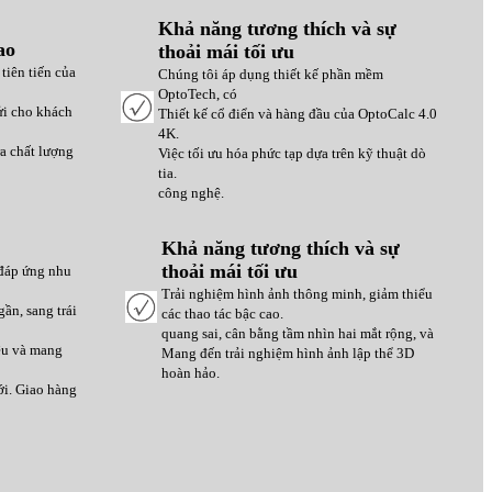
Khả năng tương thích và sự
ao
thoải mái tối ưu
tiên tiến của
Chúng tôi áp dụng thiết kế phần mềm
OptoTech, có
ửi cho khách
Thiết kế cổ điển và hàng đầu của OptoCalc 4.0
4K.
ra chất lượng
Việc tối ưu hóa phức tạp dựa trên kỹ thuật dò
tia.
công nghệ.
Khả năng tương thích và sự
thoải mái tối ưu
 đáp ứng nhu
Trải nghiệm hình ảnh thông minh, giảm thiểu
ần, sang trái
các thao tác bậc cao.
quang sai, cân bằng tầm nhìn hai mắt rộng, và
iệu và mang
Mang đến trải nghiệm hình ảnh lập thể 3D
hoàn hảo.
ới. Giao hàng