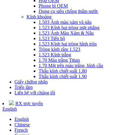
Hộp OEM
Phong bì OEM
Dụng cụ siêu chống thấm nước
Kính khoáng
1.503 Ảnh màu xám và nâu
1.523 Kính hai tròng mặt phẳng
1.523 Ảnh Màu Xám & Nâu
1.523 Tiến bộ
1.523 Kính hai tròng hình tròn
Tròng kính râm 1.523
1.523 Kính trắng
1.70 Màu trắng Titian
1.70 Mặt trên màu trắng, hình cầu
Thấu kính chiết suất 1.80
Thấu kính chiết suất 1.90
Giấy chứng nhận
Triển lãm
Liên hệ với chúng tôi
RX trực tuyến
English
English
Chinese
French