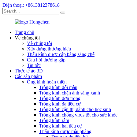
Điện thoại: +8613812378618
Trang chủ
Về chúng tôi
Về chúng tôi
Xây dựng thương hiệu
Thấu kính được cấp bằng sáng chế
Câu hỏi thường gặp
Tin tức
Thực tế ảo 3D
Các sản phẩm
Ống kính hoàn thiện
Tròng kính đổi màu
Tròng kính chặn ánh sáng xanh
Tròng kính đơn tròng
Tròng kính đa tiêu cự
Tròng kính cận thị dành cho học sinh
Tròng kính chống virus tốt cho sức khỏe
Tròng kính râm
Tròng kính hai tiêu cự
Thấu kính được mài phẳng
Dạng tự do tiến bộ