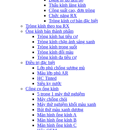
Thấu kính lăng kính
Công suất cao, đơn tròng
Chức năng RX
Tròng kính cơ bản đặc biệt
Tròng kính theo toa RX
Ống kính bán thành phẩm
Tròng kính hai tiêu cự
Tròng kính chặn ánh sáng xanh
Tròng kính trong suốt
Tròng kính đổi màu
Tròng kính đa tiêu cự
Điều trị đặc biệt
Lớp phủ chống sương mù
Màu lớp phủ AR
HC Tinted
Siêu kỵ nước
Công cụ ống kính
5 trong 1 máy thử nghiệm
Máy chống chói
Máy thử nghiệm khối màu xanh
Bút thử màu xanh dương
Màn hình ống kính A
Màn hình ống kính B
Màn hình ống kính C