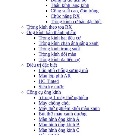
Thấu kính lăng kính
Công suất cao, đơn tròng
Chức năng RX
Tròng kính cơ bản đặc biệt
Tròng kính theo toa RX
Ống kính bán thành phẩm
Tròng kính hai tiêu cự
Tròng kính chặn ánh sáng xanh
Tròng kính trong suốt
Tròng kính đổi màu
Tròng kính đa tiêu cự
Điều trị đặc biệt
Lớp phủ chống sương mù
Màu lớp phủ AR
HC Tinted
Siêu kỵ nước
Công cụ ống kính
5 trong 1 máy thử nghiệm
Máy chống chói
Máy thử nghiệm khối màu xanh
Bút thử màu xanh dương
Màn hình ống kính A
Màn hình ống kính B
Màn hình ống kính C