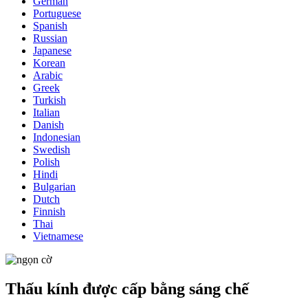
German
Portuguese
Spanish
Russian
Japanese
Korean
Arabic
Greek
Turkish
Italian
Danish
Indonesian
Swedish
Polish
Hindi
Bulgarian
Dutch
Finnish
Thai
Vietnamese
Thấu kính được cấp bằng sáng chế