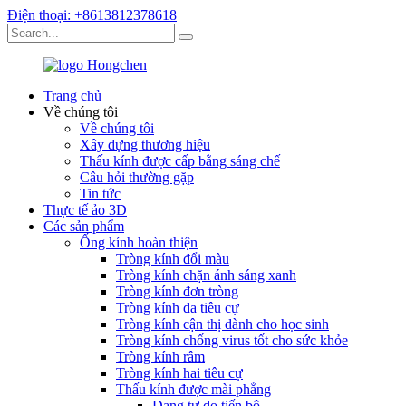
Điện thoại: +8613812378618
Trang chủ
Về chúng tôi
Về chúng tôi
Xây dựng thương hiệu
Thấu kính được cấp bằng sáng chế
Câu hỏi thường gặp
Tin tức
Thực tế ảo 3D
Các sản phẩm
Ống kính hoàn thiện
Tròng kính đổi màu
Tròng kính chặn ánh sáng xanh
Tròng kính đơn tròng
Tròng kính đa tiêu cự
Tròng kính cận thị dành cho học sinh
Tròng kính chống virus tốt cho sức khỏe
Tròng kính râm
Tròng kính hai tiêu cự
Thấu kính được mài phẳng
Dạng tự do tiến bộ