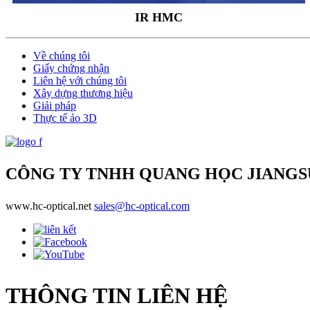
IR HMC
Về chúng tôi
Giấy chứng nhận
Liên hệ với chúng tôi
Xây dựng thương hiệu
Giải pháp
Thực tế ảo 3D
CÔNG TY TNHH QUANG HỌC JIANG
www.hc-optical.net
sales@hc-optical.com
THÔNG TIN LIÊN HỆ