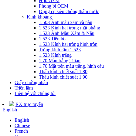
Hộp OEM
Phong bì OEM
Dụng cụ siêu chống thấm nước
Kính khoáng
1.503 Ảnh màu xám và nâu
1.523 Kính hai tròng mặt phẳng
1.523 Ảnh Màu Xám & Nâu
1.523 Tiến bộ
1.523 Kính hai tròng hình tròn
Tròng kính râm 1.523
1.523 Kính trắng
1.70 Màu trắng Titian
1.70 Mặt trên màu trắng, hình cầu
Thấu kính chiết suất 1.80
Thấu kính chiết suất 1.90
Giấy chứng nhận
Triển lãm
Liên hệ với chúng tôi
RX trực tuyến
English
English
Chinese
French