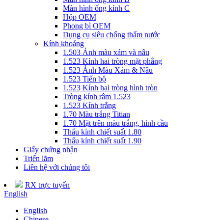
Màn hình ống kính C
Hộp OEM
Phong bì OEM
Dụng cụ siêu chống thấm nước
Kính khoáng
1.503 Ảnh màu xám và nâu
1.523 Kính hai tròng mặt phẳng
1.523 Ảnh Màu Xám & Nâu
1.523 Tiến bộ
1.523 Kính hai tròng hình tròn
Tròng kính râm 1.523
1.523 Kính trắng
1.70 Màu trắng Titian
1.70 Mặt trên màu trắng, hình cầu
Thấu kính chiết suất 1.80
Thấu kính chiết suất 1.90
Giấy chứng nhận
Triển lãm
Liên hệ với chúng tôi
RX trực tuyến
English
English
Chinese