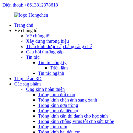
Điện thoại: +8613812378618
Trang chủ
Về chúng tôi
Về chúng tôi
Xây dựng thương hiệu
Thấu kính được cấp bằng sáng chế
Câu hỏi thường gặp
Tin tức
Tin tức công ty
Triển lãm
Tin tức ngành
Thực tế ảo 3D
Các sản phẩm
Ống kính hoàn thiện
Tròng kính đổi màu
Tròng kính chặn ánh sáng xanh
Tròng kính đơn tròng
Tròng kính đa tiêu cự
Tròng kính cận thị dành cho học sinh
Tròng kính chống virus tốt cho sức khỏe
Tròng kính râm
Tròng kính hai tiêu cự