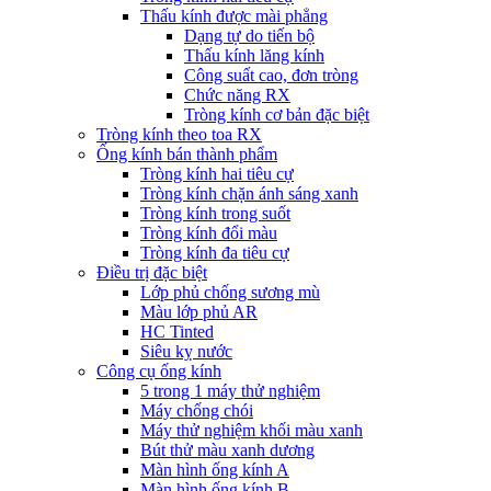
Thấu kính được mài phẳng
Dạng tự do tiến bộ
Thấu kính lăng kính
Công suất cao, đơn tròng
Chức năng RX
Tròng kính cơ bản đặc biệt
Tròng kính theo toa RX
Ống kính bán thành phẩm
Tròng kính hai tiêu cự
Tròng kính chặn ánh sáng xanh
Tròng kính trong suốt
Tròng kính đổi màu
Tròng kính đa tiêu cự
Điều trị đặc biệt
Lớp phủ chống sương mù
Màu lớp phủ AR
HC Tinted
Siêu kỵ nước
Công cụ ống kính
5 trong 1 máy thử nghiệm
Máy chống chói
Máy thử nghiệm khối màu xanh
Bút thử màu xanh dương
Màn hình ống kính A
Màn hình ống kính B