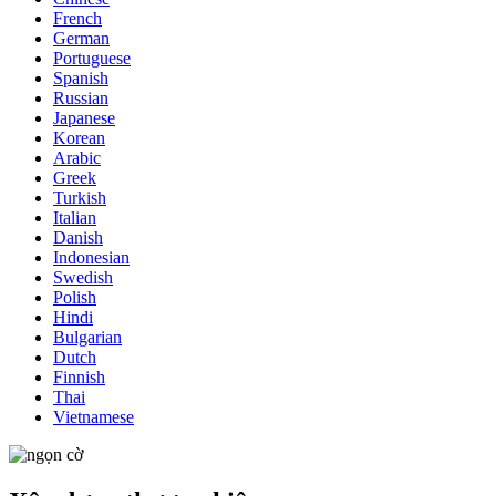
French
German
Portuguese
Spanish
Russian
Japanese
Korean
Arabic
Greek
Turkish
Italian
Danish
Indonesian
Swedish
Polish
Hindi
Bulgarian
Dutch
Finnish
Thai
Vietnamese