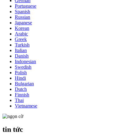
German
Portuguese
Spanish
Russian
Japanese
Korean
Arabic
Greek
Turkish
Italian
Danish
Indonesian
Swedish
Polish
Hindi
Bulgarian
Dutch
Finnish
Thai
Vietnamese
tin tức