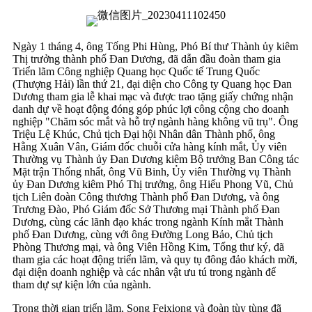
Ngày 1 tháng 4, ông Tống Phi Hùng, Phó Bí thư Thành ủy kiêm
Thị trưởng thành phố Đan Dương, đã dẫn đầu đoàn tham gia
Triển lãm Công nghiệp Quang học Quốc tế Trung Quốc
(Thượng Hải) lần thứ 21, đại diện cho Công ty Quang học Đan
Dương tham gia lễ khai mạc và được trao tặng giấy chứng nhận
danh dự về hoạt động đóng góp phúc lợi công cộng cho doanh
nghiệp "Chăm sóc mắt và hỗ trợ ngành hàng không vũ trụ". Ông
Triệu Lệ Khúc, Chủ tịch Đại hội Nhân dân Thành phố, ông
Hằng Xuân Vân, Giám đốc chuỗi cửa hàng kính mắt, Ủy viên
Thường vụ Thành ủy Đan Dương kiêm Bộ trưởng Ban Công tác
Mặt trận Thống nhất, ông Vũ Binh, Ủy viên Thường vụ Thành
ủy Đan Dương kiêm Phó Thị trưởng, ông Hiếu Phong Vũ, Chủ
tịch Liên đoàn Công thương Thành phố Đan Dương, và ông
Trương Đào, Phó Giám đốc Sở Thương mại Thành phố Đan
Dương, cùng các lãnh đạo khác trong ngành Kính mắt Thành
phố Đan Dương, cùng với ông Đường Long Bảo, Chủ tịch
Phòng Thương mại, và ông Viên Hồng Kim, Tổng thư ký, đã
tham gia các hoạt động triển lãm, và quy tụ đông đảo khách mời,
đại diện doanh nghiệp và các nhân vật ưu tú trong ngành để
tham dự sự kiện lớn của ngành.
Trong thời gian triển lãm, Song Feixiong và đoàn tùy tùng đã