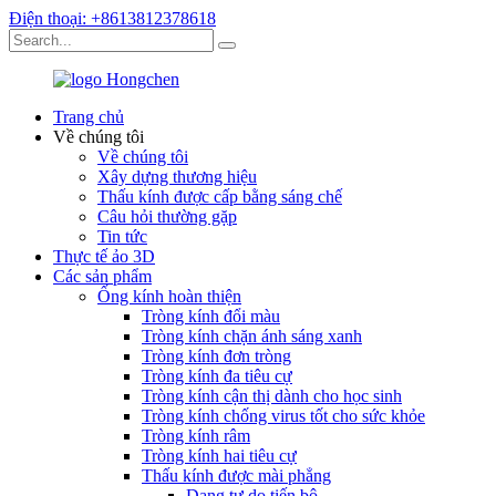
Điện thoại: +8613812378618
Trang chủ
Về chúng tôi
Về chúng tôi
Xây dựng thương hiệu
Thấu kính được cấp bằng sáng chế
Câu hỏi thường gặp
Tin tức
Thực tế ảo 3D
Các sản phẩm
Ống kính hoàn thiện
Tròng kính đổi màu
Tròng kính chặn ánh sáng xanh
Tròng kính đơn tròng
Tròng kính đa tiêu cự
Tròng kính cận thị dành cho học sinh
Tròng kính chống virus tốt cho sức khỏe
Tròng kính râm
Tròng kính hai tiêu cự
Thấu kính được mài phẳng
Dạng tự do tiến bộ