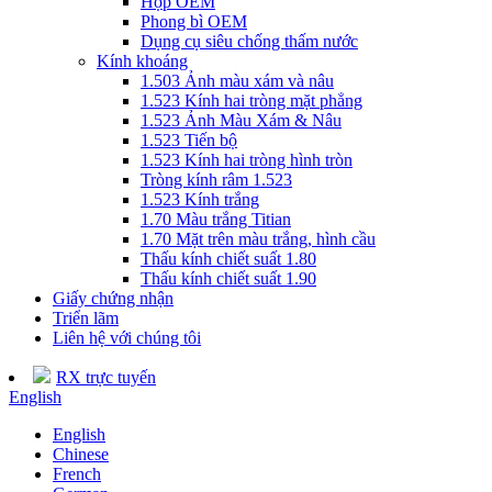
Hộp OEM
Phong bì OEM
Dụng cụ siêu chống thấm nước
Kính khoáng
1.503 Ảnh màu xám và nâu
1.523 Kính hai tròng mặt phẳng
1.523 Ảnh Màu Xám & Nâu
1.523 Tiến bộ
1.523 Kính hai tròng hình tròn
Tròng kính râm 1.523
1.523 Kính trắng
1.70 Màu trắng Titian
1.70 Mặt trên màu trắng, hình cầu
Thấu kính chiết suất 1.80
Thấu kính chiết suất 1.90
Giấy chứng nhận
Triển lãm
Liên hệ với chúng tôi
RX trực tuyến
English
English
Chinese
French