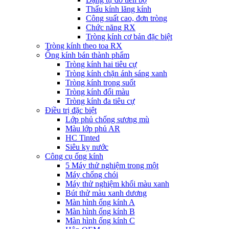
Thấu kính lăng kính
Công suất cao, đơn tròng
Chức năng RX
Tròng kính cơ bản đặc biệt
Tròng kính theo toa RX
Ống kính bán thành phẩm
Tròng kính hai tiêu cự
Tròng kính chặn ánh sáng xanh
Tròng kính trong suốt
Tròng kính đổi màu
Tròng kính đa tiêu cự
Điều trị đặc biệt
Lớp phủ chống sương mù
Màu lớp phủ AR
HC Tinted
Siêu kỵ nước
Công cụ ống kính
5 Máy thử nghiệm trong một
Máy chống chói
Máy thử nghiệm khối màu xanh
Bút thử màu xanh dương
Màn hình ống kính A
Màn hình ống kính B
Màn hình ống kính C