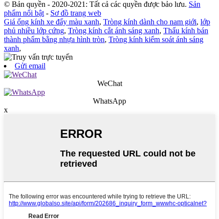
© Bản quyền - 2020-2021: Tất cả các quyền được bảo lưu.
Sản
phẩm nổi bật
-
Sơ đồ trang web
Giá ống kính xe đẩy màu xanh
,
Tròng kính dành cho nam giới
,
lớp
phủ nhiều lớp cứng
,
Tròng kính cắt ánh sáng xanh
,
Thấu kính bán
thành phẩm bằng nhựa hình tròn
,
Tròng kính kiểm soát ánh sáng
xanh
,
Gửi email
WeChat
WhatsApp
x