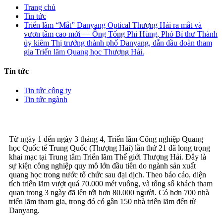
Trang chủ
Tin tức
Triển lãm “Mắt” Danyang Optical Thượng Hải ra mắt và
vươn tầm cao mới — Ông Tống Phi Hùng, Phó Bí thư Thành
ủy kiêm Thị trưởng thành phố Danyang, dẫn đầu đoàn tham
gia Triển lãm Quang học Thượng Hải.
Tin tức
Tin tức công ty
Tin tức ngành
Từ ngày 1 đến ngày 3 tháng 4, Triển lãm Công nghiệp Quang
học Quốc tế Trung Quốc (Thượng Hải) lần thứ 21 đã long trọng
khai mạc tại Trung tâm Triển lãm Thế giới Thượng Hải. Đây là
sự kiện công nghiệp quy mô lớn đầu tiên do ngành sản xuất
quang học trong nước tổ chức sau đại dịch. Theo báo cáo, diện
tích triển lãm vượt quá 70.000 mét vuông, và tổng số khách tham
quan trong 3 ngày đã lên tới hơn 80.000 người. Có hơn 700 nhà
triển lãm tham gia, trong đó có gần 150 nhà triển lãm đến từ
Danyang.