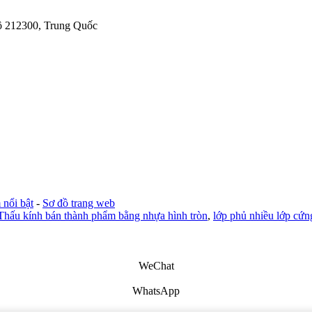
Tô 212300, Trung Quốc
nổi bật
-
Sơ đồ trang web
Thấu kính bán thành phẩm bằng nhựa hình tròn
,
lớp phủ nhiều lớp cứn
WeChat
WhatsApp