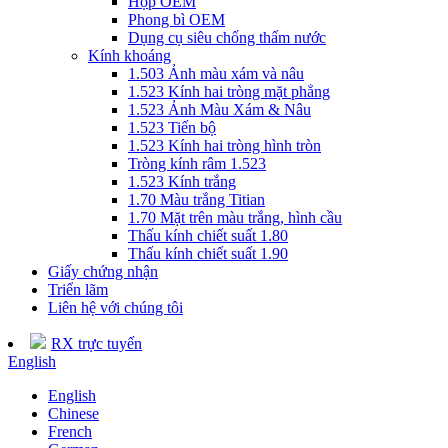
Hộp OEM
Phong bì OEM
Dụng cụ siêu chống thấm nước
Kính khoáng
1.503 Ảnh màu xám và nâu
1.523 Kính hai tròng mặt phẳng
1.523 Ảnh Màu Xám & Nâu
1.523 Tiến bộ
1.523 Kính hai tròng hình tròn
Tròng kính râm 1.523
1.523 Kính trắng
1.70 Màu trắng Titian
1.70 Mặt trên màu trắng, hình cầu
Thấu kính chiết suất 1.80
Thấu kính chiết suất 1.90
Giấy chứng nhận
Triển lãm
Liên hệ với chúng tôi
RX trực tuyến
English
English
Chinese
French