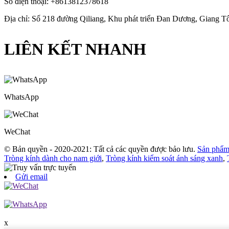
Số điện thoại: +8613812378618
Địa chỉ: Số 218 đường Qiliang, Khu phát triển Đan Dương, Giang 
LIÊN KẾT NHANH
WhatsApp
WeChat
© Bản quyền - 2020-2021: Tất cả các quyền được bảo lưu.
Sản phẩm 
Tròng kính dành cho nam giới
,
Tròng kính kiểm soát ánh sáng xanh
,
Gửi email
x