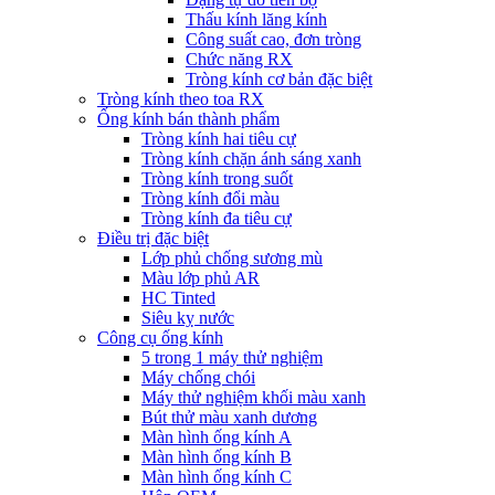
Thấu kính lăng kính
Công suất cao, đơn tròng
Chức năng RX
Tròng kính cơ bản đặc biệt
Tròng kính theo toa RX
Ống kính bán thành phẩm
Tròng kính hai tiêu cự
Tròng kính chặn ánh sáng xanh
Tròng kính trong suốt
Tròng kính đổi màu
Tròng kính đa tiêu cự
Điều trị đặc biệt
Lớp phủ chống sương mù
Màu lớp phủ AR
HC Tinted
Siêu kỵ nước
Công cụ ống kính
5 trong 1 máy thử nghiệm
Máy chống chói
Máy thử nghiệm khối màu xanh
Bút thử màu xanh dương
Màn hình ống kính A
Màn hình ống kính B
Màn hình ống kính C