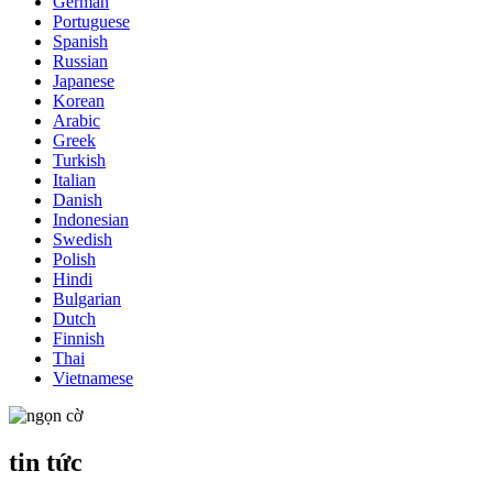
German
Portuguese
Spanish
Russian
Japanese
Korean
Arabic
Greek
Turkish
Italian
Danish
Indonesian
Swedish
Polish
Hindi
Bulgarian
Dutch
Finnish
Thai
Vietnamese
tin tức