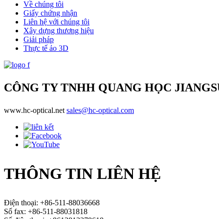
Về chúng tôi
Giấy chứng nhận
Liên hệ với chúng tôi
Xây dựng thương hiệu
Giải pháp
Thực tế ảo 3D
CÔNG TY TNHH QUANG HỌC JIANG
www.hc-optical.net
sales@hc-optical.com
THÔNG TIN LIÊN HỆ
Điện thoại: +86-511-88036668
Số fax: +86-511-88031818