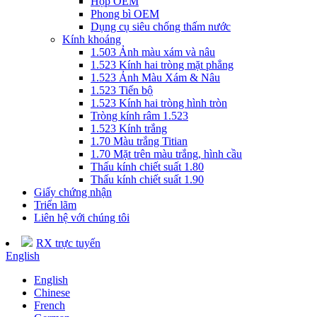
Hộp OEM
Phong bì OEM
Dụng cụ siêu chống thấm nước
Kính khoáng
1.503 Ảnh màu xám và nâu
1.523 Kính hai tròng mặt phẳng
1.523 Ảnh Màu Xám & Nâu
1.523 Tiến bộ
1.523 Kính hai tròng hình tròn
Tròng kính râm 1.523
1.523 Kính trắng
1.70 Màu trắng Titian
1.70 Mặt trên màu trắng, hình cầu
Thấu kính chiết suất 1.80
Thấu kính chiết suất 1.90
Giấy chứng nhận
Triển lãm
Liên hệ với chúng tôi
RX trực tuyến
English
English
Chinese
French