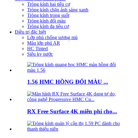
Tròng kính hai tiêu cự
Tròng kính chặn ánh sáng xanh
Tròng kính trong suốt
Tròng kính đổi màu
Tròng kính đa tiêu cự
Điều trị đặc biệt
Lớp phủ chống sương mù
Màu lớp phủ AR
HC Tinted
Siêu kỵ nước
1.56 HMC HỒNG ĐỔI MÀU ...
RX Free Surface 4K miễn phí cho...