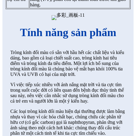
hàng.
Tính năng sản phẩm
Tròng kính đổi màu có sẵn với hầu hết các chất liệu và kiểu
dáng, bao gồm cả loại chiết suất cao, tròng kính hai tiêu
điểm và tròng kính đa tiêu điểm. Một lợi ích bổ sung của
tròng kính đổi màu là chúng bảo vệ mắt bạn khỏi 100% tia
UVA và UVB có hại của mặt trời.
Vì việc tiếp xúc nhiều với ánh nắng mặt trời và tia cực tím
trong suốt cuộc đời có liên quan đến bệnh đục thủy tinh thể
sau này, nên việc cân nhắc sử dụng tròng kính đổi màu cho
cả trẻ em và người lớn là một ý kiến ​​hay.
Các loại tròng kính đổi màu hiện đại thường được làm bằng
nhựa và thay vì các hóa chất bạc, chúng chứa các phân tử
hữu cơ (có gốc carbon) gọi là naphthopyran, phản ứng với
ánh sáng theo một cách hơi khác: chúng thay đổi cấu trúc
phân tử một cách tinh tế khi tia cực tím chiếu vào.