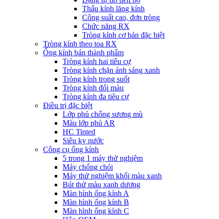
Thấu kính lăng kính
Công suất cao, đơn tròng
Chức năng RX
Tròng kính cơ bản đặc biệt
Tròng kính theo toa RX
Ống kính bán thành phẩm
Tròng kính hai tiêu cự
Tròng kính chặn ánh sáng xanh
Tròng kính trong suốt
Tròng kính đổi màu
Tròng kính đa tiêu cự
Điều trị đặc biệt
Lớp phủ chống sương mù
Màu lớp phủ AR
HC Tinted
Siêu kỵ nước
Công cụ ống kính
5 trong 1 máy thử nghiệm
Máy chống chói
Máy thử nghiệm khối màu xanh
Bút thử màu xanh dương
Màn hình ống kính A
Màn hình ống kính B
Màn hình ống kính C