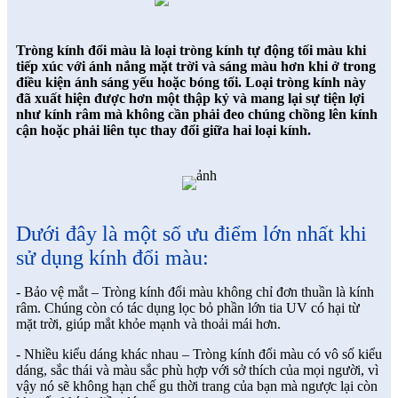
Tròng kính đổi màu là loại tròng kính tự động tối màu khi
tiếp xúc với ánh nắng mặt trời và sáng màu hơn khi ở trong
điều kiện ánh sáng yếu hoặc bóng tối. Loại tròng kính này
đã xuất hiện được hơn một thập kỷ và mang lại sự tiện lợi
như kính râm mà không cần phải đeo chúng chồng lên kính
cận hoặc phải liên tục thay đổi giữa hai loại kính.
Dưới đây là một số ưu điểm lớn nhất khi
sử dụng kính đổi màu:
- Bảo vệ mắt – Tròng kính đổi màu không chỉ đơn thuần là kính
râm. Chúng còn có tác dụng lọc bỏ phần lớn tia UV có hại từ
mặt trời, giúp mắt khỏe mạnh và thoải mái hơn.
- Nhiều kiểu dáng khác nhau – Tròng kính đổi màu có vô số kiểu
dáng, sắc thái và màu sắc phù hợp với sở thích của mọi người, vì
vậy nó sẽ không hạn chế gu thời trang của bạn mà ngược lại còn