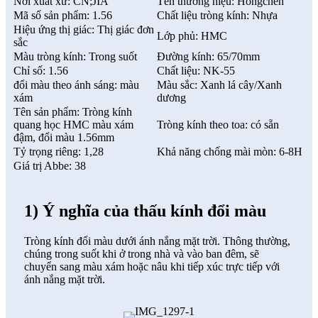
Nơi xuất xứ: CN;JIA
Tên thương hiệu: Hongchen
Mã số sản phẩm: 1.56
Chất liệu tròng kính: Nhựa
Hiệu ứng thị giác: Thị giác đơn
Lớp phủ: HMC
sắc
Màu tròng kính: Trong suốt
Đường kính: 65/70mm
Chỉ số: 1.56
Chất liệu: NK-55
đổi màu theo ánh sáng: màu
Màu sắc: Xanh lá cây/Xanh
xám
dương
Tên sản phẩm: Tròng kính
quang học HMC màu xám
Tròng kính theo toa: có sẵn
đậm, đổi màu 1.56mm
Tỷ trọng riêng: 1,28
Khả năng chống mài mòn: 6-8H
Giá trị Abbe: 38
1) Ý nghĩa của thấu kính đổi màu
Tròng kính đổi màu dưới ánh nắng mặt trời. Thông thường,
chúng trong suốt khi ở trong nhà và vào ban đêm, sẽ
chuyển sang màu xám hoặc nâu khi tiếp xúc trực tiếp với
ánh nắng mặt trời.