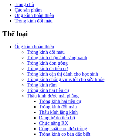
Trang chủ
Các sản phẩm
Ống kính hoàn thiện
Tròng kính đổi màu
Thể loại
Ống kính hoàn thiện
Tròng kính đổi màu
Tròng kính chặn ánh sáng xanh
Tròng kính đơn tròng
Tròng kính đa tiêu cự
Tròng kính cận thị dành cho học sinh
Tròng kính chống virus tốt cho sức khỏe
Tròng kính râm
Tròng kính hai tiêu cự
Thấu kính được mài phẳng
Tròng kính hai tiêu cự
Tròng kính đổi màu
Thấu kính lăng kính
Dạng tự do tiến bộ
Chức năng RX
Công suất cao, đơn tròng
Tròng kính cơ bản đặc biệt