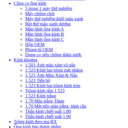
Công cụ ống kính
5 trong 1 máy thử nghiệm
Máy chống chói
Máy thử nghiệm khối màu xanh
Bút thử màu xanh dương
Màn hình ống kính A
Màn hình ống kính B
Màn hình ống kính C
Hộp OEM
Phong bì OEM
Dụng cụ siêu chống thấm nước
Kính khoáng
1.503 Ảnh màu xám và nâu
1.523 Kính hai tròng mặt phẳng
1.523 Ảnh Màu Xám & Nâu
1.523 Tiến bộ
1.523 Kính hai tròng hình tròn
Tròng kính râm 1.523
1.523 Kính trắng
1.70 Màu trắng Titian
1.70 Mặt trên màu trắng, hình cầu
Thấu kính chiết suất 1.80
Thấu kính chiết suất 1.90
Tròng kính theo toa RX
Ống kính bán thành phẩm