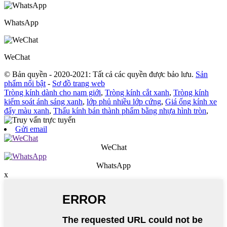
WhatsApp
WeChat
© Bản quyền - 2020-2021: Tất cả các quyền được bảo lưu.
Sản
phẩm nổi bật
-
Sơ đồ trang web
Tròng kính dành cho nam giới
,
Tròng kính cắt xanh
,
Tròng kính
kiểm soát ánh sáng xanh
,
lớp phủ nhiều lớp cứng
,
Giá ống kính xe
đẩy màu xanh
,
Thấu kính bán thành phẩm bằng nhựa hình tròn
,
Gửi email
WeChat
WhatsApp
x