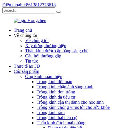
Điện thoại: +8613812378618
Trang chủ
Về chúng tôi
Về chúng tôi
Xây dựng thương hiệu
Thấu kính được cấp bằng sáng chế
Câu hỏi thường gặp
Tin tức
Thực tế ảo 3D
Các sản phẩm
Ống kính hoàn thiện
Tròng kính đổi màu
Tròng kính chặn ánh sáng xanh
Tròng kính đơn tròng
Tròng kính đa tiêu cự
Tròng kính cận thị dành cho học sinh
Tròng kính chống virus tốt cho sức khỏe
Tròng kính râm
Tròng kính hai tiêu cự
Thấu kính được mài phẳng
Dạng tự do tiến bộ