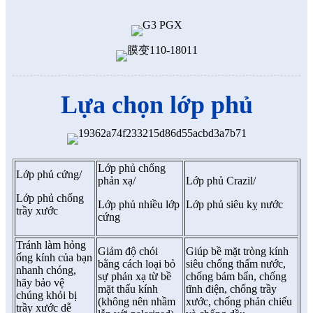
Lựa chọn lớp phủ
Lớp phủ chống
Lớp phủ cứng/
phản xạ/
Lớp phủ Crazil/
Lớp phủ chống
Lớp phủ nhiều lớp
Lớp phủ siêu kỵ nước
trầy xước
cứng
Tránh làm hỏng
Giảm độ chói
Giúp bề mặt tròng kính
ống kính của bạn
bằng cách loại bỏ
siêu chống thấm nước,
nhanh chóng,
sự phản xạ từ bề
chống bám bẩn, chống
hãy bảo vệ
mặt thấu kính
tĩnh điện, chống trầy
chúng khỏi bị
(không nên nhầm
xước, chống phản chiếu
trầy xước dễ