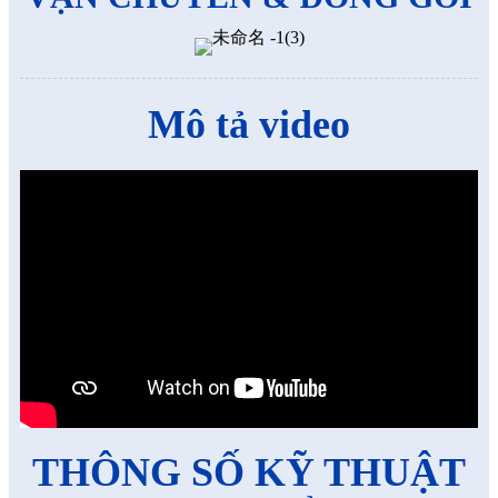
Mô tả video
THÔNG SỐ KỸ THUẬT