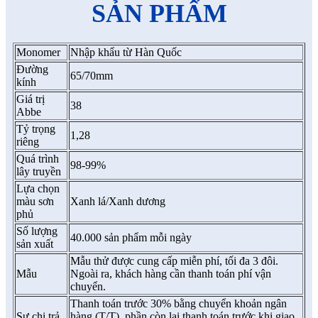
SẢN PHẨM
Monomer
Nhập khẩu từ Hàn Quốc
Đường
65/70mm
kính
Giá trị
38
Abbe
Tỷ trọng
1,28
riêng
Quá trình
98-99%
lây truyền
Lựa chọn
màu sơn
Xanh lá/Xanh dương
phủ
Số lượng
40.000 sản phẩm mỗi ngày
sản xuất
Mẫu thử được cung cấp miễn phí, tối đa 3 đôi.
Mẫu
Ngoài ra, khách hàng cần thanh toán phí vận
chuyển.
Thanh toán trước 30% bằng chuyển khoản ngân
Sự chi trả
hàng (T/T), phần còn lại thanh toán trước khi giao