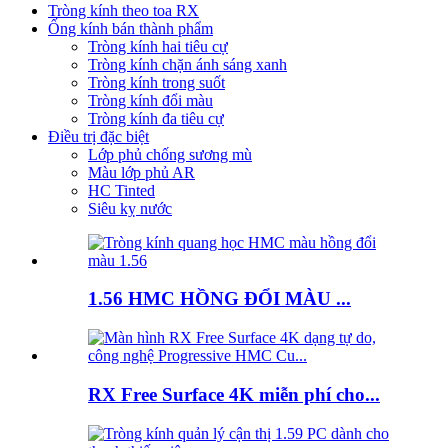
Tròng kính theo toa RX
Ống kính bán thành phẩm
Tròng kính hai tiêu cự
Tròng kính chặn ánh sáng xanh
Tròng kính trong suốt
Tròng kính đổi màu
Tròng kính đa tiêu cự
Điều trị đặc biệt
Lớp phủ chống sương mù
Màu lớp phủ AR
HC Tinted
Siêu kỵ nước
1.56 HMC HỒNG ĐỔI MÀU ...
RX Free Surface 4K miễn phí cho...