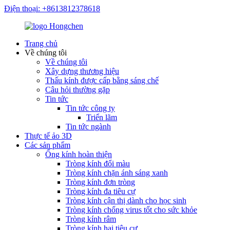
Điện thoại: +8613812378618
Trang chủ
Về chúng tôi
Về chúng tôi
Xây dựng thương hiệu
Thấu kính được cấp bằng sáng chế
Câu hỏi thường gặp
Tin tức
Tin tức công ty
Triển lãm
Tin tức ngành
Thực tế ảo 3D
Các sản phẩm
Ống kính hoàn thiện
Tròng kính đổi màu
Tròng kính chặn ánh sáng xanh
Tròng kính đơn tròng
Tròng kính đa tiêu cự
Tròng kính cận thị dành cho học sinh
Tròng kính chống virus tốt cho sức khỏe
Tròng kính râm
Tròng kính hai tiêu cự