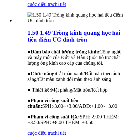
cuộc điều tra
chi tiết
1.50 1.49 Tròng kính quang học hai
tiêu điểm UC đỉnh tròn
●
Đảm bảo chất lượng tròng kính:
Công nghệ
và máy móc của Đức và Hàn Quốc hỗ trợ chất
lượng ống kính cao cấp của chúng tôi.
●
Chức năng:
Cắt màu xanh/Đổi màu theo ánh
sáng/Cắt màu xanh đổi màu theo ánh sáng
● Thiết kế:
Mặt phẳng/Mặt tròn/Kết hợp
●
Phạm vi công suất tiêu
chuẩn:
SPH:-3.00~+3.00/ADD:+1.00~+3.00
●
Phạm vi công suất RX:
SPH: -9.00 THÊM:
+3.50/SPH: +8.00 THÊM: +3.50
cuộc điều tra
chi tiết