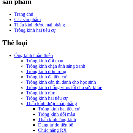
sản phẩm
Trang chủ
Các sản phẩm
Thấu kính được mài phẳng
Tròng kính hai tiêu cự
Thể loại
Ống kính hoàn thiện
Tròng kính đổi màu
Tròng kính chặn ánh sáng xanh
Tròng kính đơn tròng
Tròng kính đa tiêu cự
Tròng kính cận thị dành cho học sinh
Tròng kính chống virus tốt cho sức khỏe
Tròng kính râm
Tròng kính hai tiêu cự
Thấu kính được mài phẳng
Tròng kính hai tiêu cự
Tròng kính đổi màu
Thấu kính lăng kính
Dạng tự do tiến bộ
Chức năng RX