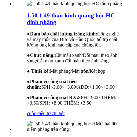
1.50 1.49 thấu kính quang học HC
đỉnh phẳng
●
Đảm bảo chất lượng tròng kính:
Công nghệ
và máy móc của Đức và Hàn Quốc hỗ trợ chất
lượng ống kính cao cấp của chúng tôi.
●
Chức năng:
Cắt màu xanh/Đổi màu theo ánh
sáng/Cắt màu xanh đổi màu theo ánh sáng
● Thiết kế:
Mặt phẳng/Mặt tròn/Kết hợp
●
Phạm vi công suất tiêu
chuẩn:
SPH:-3.00~+3.00/ADD:+1.00~+3.00
●
Phạm vi công suất RX:
SPH: -9.00 THÊM:
+3.50/SPH: +8.00 THÊM: +3.50
cuộc điều tra
chi tiết