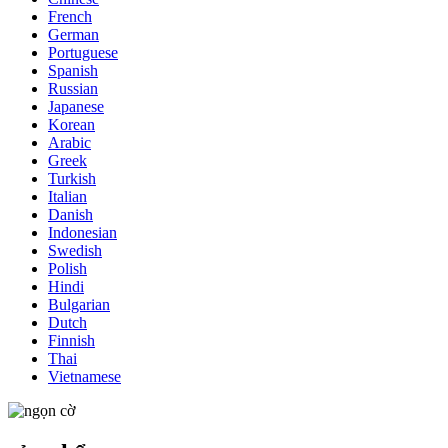
French
German
Portuguese
Spanish
Russian
Japanese
Korean
Arabic
Greek
Turkish
Italian
Danish
Indonesian
Swedish
Polish
Hindi
Bulgarian
Dutch
Finnish
Thai
Vietnamese