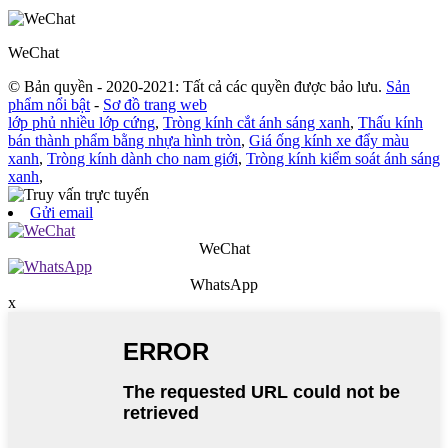
WeChat
© Bản quyền - 2020-2021: Tất cả các quyền được bảo lưu.
Sản
phẩm nổi bật
-
Sơ đồ trang web
lớp phủ nhiều lớp cứng
,
Tròng kính cắt ánh sáng xanh
,
Thấu kính
bán thành phẩm bằng nhựa hình tròn
,
Giá ống kính xe đẩy màu
xanh
,
Tròng kính dành cho nam giới
,
Tròng kính kiểm soát ánh sáng
xanh
,
Gửi email
WeChat
WhatsApp
x