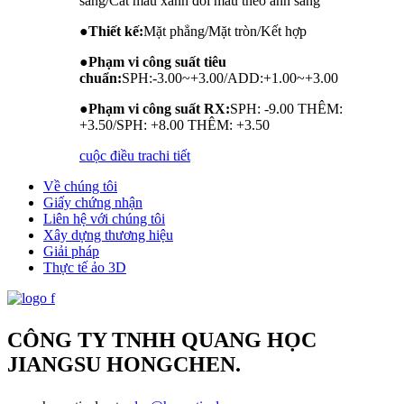
sáng/Cắt màu xanh đổi màu theo ánh sáng
●
Thiết kế:
Mặt phẳng/Mặt tròn/Kết hợp
●
Phạm vi công suất tiêu
chuẩn:
SPH:-3.00~+3.00/ADD:+1.00~+3.00
●
Phạm vi công suất RX:
SPH: -9.00 THÊM:
+3.50/SPH: +8.00 THÊM: +3.50
cuộc điều tra
chi tiết
Về chúng tôi
Giấy chứng nhận
Liên hệ với chúng tôi
Xây dựng thương hiệu
Giải pháp
Thực tế ảo 3D
CÔNG TY TNHH QUANG HỌC
JIANGSU HONGCHEN.