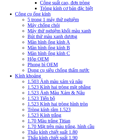
Công suất cao, đơn tròng
Tròng kính cơ bản đặc biệt
Công cụ ống kính
5 trong 1 máy thử nghiệm
Máy chống chói
Máy thử nghiệm khối màu xanh
Bút thử màu xanh dương
Màn hình ống kính A
Màn hình ống kính B
Màn hình ống kính C
Hộp OEM
Phong bì OEM
Dụng cụ siêu chống thấm nước
Kính khoáng
1.503 Ảnh màu xám và nâu
1.523 Kính hai tròng mặt phẳng
1.523 Ảnh Màu Xám & Nâu
1.523 Tiến bộ
1.523 Kính hai tròng hình tròn
Tròng kính râm 1.523
1.523 Kính trắng
1.70 Màu trắng Titian
1.70 Mặt trên màu trắng, hình cầu
Thấu kính chiết suất 1.80
Thấu kính chiết suất 1.90