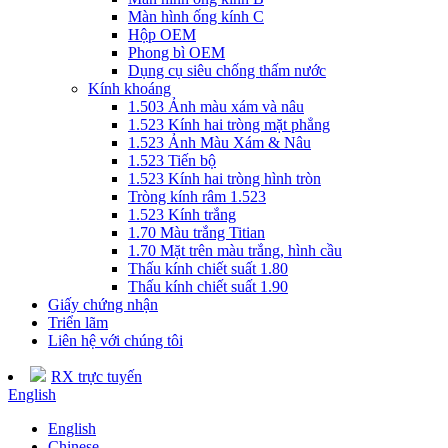
Màn hình ống kính C
Hộp OEM
Phong bì OEM
Dụng cụ siêu chống thấm nước
Kính khoáng
1.503 Ảnh màu xám và nâu
1.523 Kính hai tròng mặt phẳng
1.523 Ảnh Màu Xám & Nâu
1.523 Tiến bộ
1.523 Kính hai tròng hình tròn
Tròng kính râm 1.523
1.523 Kính trắng
1.70 Màu trắng Titian
1.70 Mặt trên màu trắng, hình cầu
Thấu kính chiết suất 1.80
Thấu kính chiết suất 1.90
Giấy chứng nhận
Triển lãm
Liên hệ với chúng tôi
RX trực tuyến
English
English
Chinese