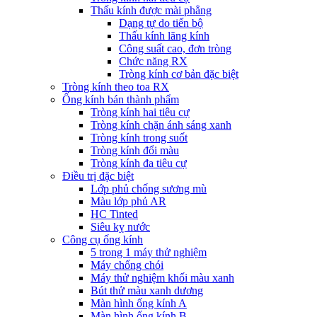
Thấu kính được mài phẳng
Dạng tự do tiến bộ
Thấu kính lăng kính
Công suất cao, đơn tròng
Chức năng RX
Tròng kính cơ bản đặc biệt
Tròng kính theo toa RX
Ống kính bán thành phẩm
Tròng kính hai tiêu cự
Tròng kính chặn ánh sáng xanh
Tròng kính trong suốt
Tròng kính đổi màu
Tròng kính đa tiêu cự
Điều trị đặc biệt
Lớp phủ chống sương mù
Màu lớp phủ AR
HC Tinted
Siêu kỵ nước
Công cụ ống kính
5 trong 1 máy thử nghiệm
Máy chống chói
Máy thử nghiệm khối màu xanh
Bút thử màu xanh dương
Màn hình ống kính A
Màn hình ống kính B