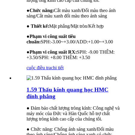
lượng ống kính cao cấp của chúng tôi.
●
Chức năng:
Cắt màu xanh/Đổi màu theo ánh
sáng/Cắt màu xanh đổi màu theo ánh sáng
● Thiết kế:
Mặt phẳng/Mặt tròn/Kết hợp
●
Phạm vi công suất tiêu
chuẩn:
SPH:-3.00~+3.00/ADD:+1.00~+3.00
●
Phạm vi công suất RX:
SPH: -9.00 THÊM:
+3.50/SPH: +8.00 THÊM: +3.50
cuộc điều tra
chi tiết
1.59 Thấu kính quang học HMC
đỉnh phẳng
● Đảm bảo chất lượng tròng kính: Công nghệ và
máy móc của Đức và Hàn Quốc hỗ trợ chất
lượng tròng kính cao cấp của chúng tôi.
● Chức năng: Chống ánh sáng xanh/Đổi màu
theo ánh sáng/Chống ánh sáng xanh có chức