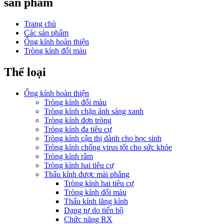
sản phẩm
Trang chủ
Các sản phẩm
Ống kính hoàn thiện
Tròng kính đổi màu
Thể loại
Ống kính hoàn thiện
Tròng kính đổi màu
Tròng kính chặn ánh sáng xanh
Tròng kính đơn tròng
Tròng kính đa tiêu cự
Tròng kính cận thị dành cho học sinh
Tròng kính chống virus tốt cho sức khỏe
Tròng kính râm
Tròng kính hai tiêu cự
Thấu kính được mài phẳng
Tròng kính hai tiêu cự
Tròng kính đổi màu
Thấu kính lăng kính
Dạng tự do tiến bộ
Chức năng RX