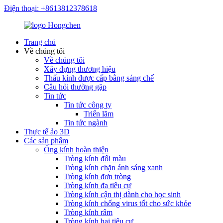
Điện thoại: +8613812378618
Trang chủ
Về chúng tôi
Về chúng tôi
Xây dựng thương hiệu
Thấu kính được cấp bằng sáng chế
Câu hỏi thường gặp
Tin tức
Tin tức công ty
Triển lãm
Tin tức ngành
Thực tế ảo 3D
Các sản phẩm
Ống kính hoàn thiện
Tròng kính đổi màu
Tròng kính chặn ánh sáng xanh
Tròng kính đơn tròng
Tròng kính đa tiêu cự
Tròng kính cận thị dành cho học sinh
Tròng kính chống virus tốt cho sức khỏe
Tròng kính râm
Tròng kính hai tiêu cự