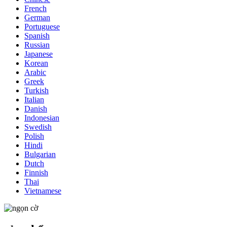
French
German
Portuguese
Spanish
Russian
Japanese
Korean
Arabic
Greek
Turkish
Italian
Danish
Indonesian
Swedish
Polish
Hindi
Bulgarian
Dutch
Finnish
Thai
Vietnamese