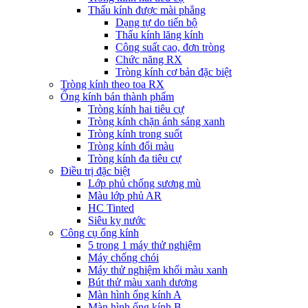
Thấu kính được mài phẳng
Dạng tự do tiến bộ
Thấu kính lăng kính
Công suất cao, đơn tròng
Chức năng RX
Tròng kính cơ bản đặc biệt
Tròng kính theo toa RX
Ống kính bán thành phẩm
Tròng kính hai tiêu cự
Tròng kính chặn ánh sáng xanh
Tròng kính trong suốt
Tròng kính đổi màu
Tròng kính đa tiêu cự
Điều trị đặc biệt
Lớp phủ chống sương mù
Màu lớp phủ AR
HC Tinted
Siêu kỵ nước
Công cụ ống kính
5 trong 1 máy thử nghiệm
Máy chống chói
Máy thử nghiệm khối màu xanh
Bút thử màu xanh dương
Màn hình ống kính A
Màn hình ống kính B