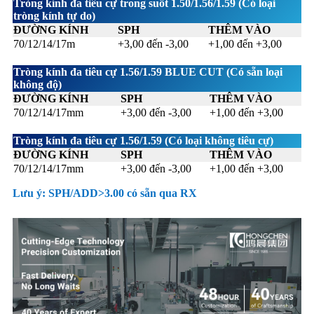
Tròng kính đa tiêu cự trong suốt 1.50/1.56/1.59 (Có loại
tròng kính tự do)
ĐƯỜNG KÍNH
SPH
THÊM VÀO
70/12/14/17m
+3,00 đến -3,00
+1,00 đến +3,00
Tròng kính đa tiêu cự 1.56/1.59 BLUE CUT (Có sẵn loại
không độ)
ĐƯỜNG KÍNH
SPH
THÊM VÀO
70/12/14/17mm
+3,00 đến -3,00
+1,00 đến +3,00
Tròng kính đa tiêu cự 1.56/1.59 (Có loại không tiêu cự)
ĐƯỜNG KÍNH
SPH
THÊM VÀO
70/12/14/17mm
+3,00 đến -3,00
+1,00 đến +3,00
Lưu ý: SPH/ADD>3.00 có sẵn qua RX