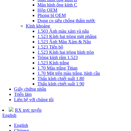
Màn hình ống kính C
Hộp OEM
Phong bì OEM
Dụng cụ siêu chống thấm nước
Kính khoáng
1.503 Ảnh màu xám và nâu
1.523 Kính hai tròng mặt phẳng
1.523 Ảnh Màu Xám & Nâu
1.523 Tiến bộ
1.523 Kính hai tròng hình tròn
Tròng kính râm 1.523
1.523 Kính trắng
1.70 Màu trắng Titian
1.70 Mặt trên màu trắng, hình cầu
Thấu kính chiết suất 1.80
Thấu kính chiết suất 1.90
Giấy chứng nhận
Triển lãm
Liên hệ với chúng tôi
RX trực tuyến
English
English
Chinese