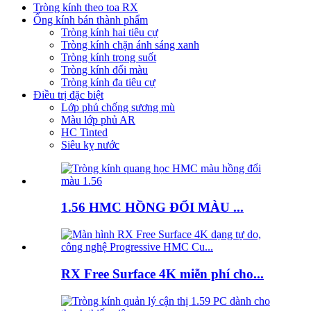
Tròng kính theo toa RX
Ống kính bán thành phẩm
Tròng kính hai tiêu cự
Tròng kính chặn ánh sáng xanh
Tròng kính trong suốt
Tròng kính đổi màu
Tròng kính đa tiêu cự
Điều trị đặc biệt
Lớp phủ chống sương mù
Màu lớp phủ AR
HC Tinted
Siêu kỵ nước
1.56 HMC HỒNG ĐỔI MÀU ...
RX Free Surface 4K miễn phí cho...