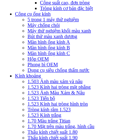
Công suất cao, đơn tròng
Tròng kính cơ bản đặc biệt
Công cụ ống kính
5 trong 1 máy thử nghiệm
Máy chống chói
Máy thử nghiệm khối màu xanh
Bút thử màu xanh dương
Màn hình ống kính A
Màn hình ống kính B
Màn hình ống kính C
Hộp OEM
Phong bì OEM
Dụng cụ siêu chống thấm nước
Kính khoáng
1.503 Ảnh màu xám và nâu
1.523 Kính hai tròng mặt phẳng
1.523 Ảnh Màu Xám & Nâu
1.523 Tiến bộ
1.523 Kính hai tròng hình tròn
Tròng kính râm 1.523
1.523 Kính trắng
1.70 Màu trắng Titian
1.70 Mặt trên màu trắng, hình cầu
Thấu kính chiết suất 1.80
Thấu kính chiết suất 1.90