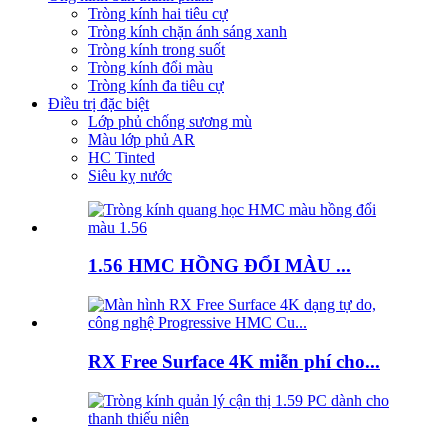
Tròng kính hai tiêu cự
Tròng kính chặn ánh sáng xanh
Tròng kính trong suốt
Tròng kính đổi màu
Tròng kính đa tiêu cự
Điều trị đặc biệt
Lớp phủ chống sương mù
Màu lớp phủ AR
HC Tinted
Siêu kỵ nước
1.56 HMC HỒNG ĐỔI MÀU ...
RX Free Surface 4K miễn phí cho...