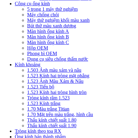
Công cụ ống kính
5 trong 1 máy thử nghiệm
Máy chống chói
Máy thử nghiệm khối màu xanh
Bút thử màu xanh dương
Màn hình ống kính A
Màn hình ống kính B
Màn hình ống kính C
Hộp OEM
Phong bì OEM
Dụng cụ siêu chống thấm nước
Kính khoáng
1.503 Ảnh màu xám và nâu
1.523 Kính hai tròng mặt phẳng
1.523 Ảnh Màu Xám & Nâu
1.523 Tiến bộ
1.523 Kính hai tròng hình tròn
Tròng kính râm 1.523
1.523 Kính trắng
1.70 Màu trắng Titian
1.70 Mặt trên màu trắng, hình cầu
Thấu kính chiết suất 1.80
Thấu kính chiết suất 1.90
Tròng kính theo toa RX
Ống kính bán thành phẩm