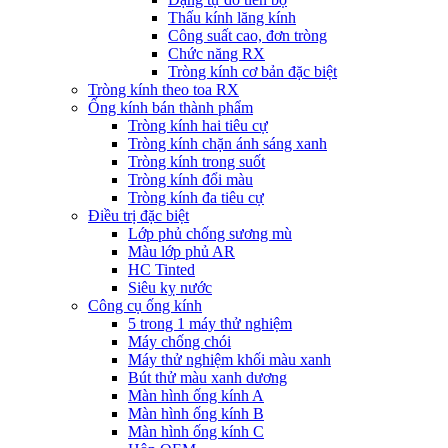
Thấu kính lăng kính
Công suất cao, đơn tròng
Chức năng RX
Tròng kính cơ bản đặc biệt
Tròng kính theo toa RX
Ống kính bán thành phẩm
Tròng kính hai tiêu cự
Tròng kính chặn ánh sáng xanh
Tròng kính trong suốt
Tròng kính đổi màu
Tròng kính đa tiêu cự
Điều trị đặc biệt
Lớp phủ chống sương mù
Màu lớp phủ AR
HC Tinted
Siêu kỵ nước
Công cụ ống kính
5 trong 1 máy thử nghiệm
Máy chống chói
Máy thử nghiệm khối màu xanh
Bút thử màu xanh dương
Màn hình ống kính A
Màn hình ống kính B
Màn hình ống kính C