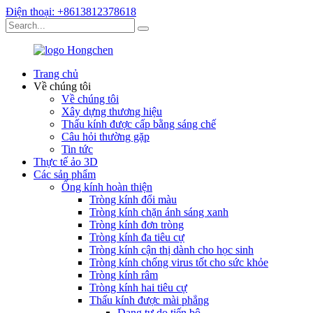
Điện thoại: +8613812378618
Trang chủ
Về chúng tôi
Về chúng tôi
Xây dựng thương hiệu
Thấu kính được cấp bằng sáng chế
Câu hỏi thường gặp
Tin tức
Thực tế ảo 3D
Các sản phẩm
Ống kính hoàn thiện
Tròng kính đổi màu
Tròng kính chặn ánh sáng xanh
Tròng kính đơn tròng
Tròng kính đa tiêu cự
Tròng kính cận thị dành cho học sinh
Tròng kính chống virus tốt cho sức khỏe
Tròng kính râm
Tròng kính hai tiêu cự
Thấu kính được mài phẳng
Dạng tự do tiến bộ