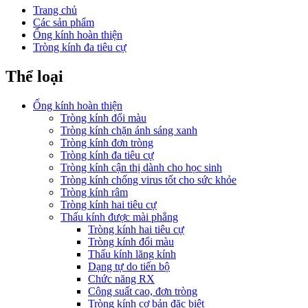
Trang chủ
Các sản phẩm
Ống kính hoàn thiện
Tròng kính đa tiêu cự
Thể loại
Ống kính hoàn thiện
Tròng kính đổi màu
Tròng kính chặn ánh sáng xanh
Tròng kính đơn tròng
Tròng kính đa tiêu cự
Tròng kính cận thị dành cho học sinh
Tròng kính chống virus tốt cho sức khỏe
Tròng kính râm
Tròng kính hai tiêu cự
Thấu kính được mài phẳng
Tròng kính hai tiêu cự
Tròng kính đổi màu
Thấu kính lăng kính
Dạng tự do tiến bộ
Chức năng RX
Công suất cao, đơn tròng
Tròng kính cơ bản đặc biệt