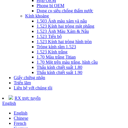
Hộp OEM
Phong bì OEM
Dụng cụ siêu chống thấm nước
Kính khoáng
1.503 Ảnh màu xám và nâu
1.523 Kính hai tròng mặt phẳng
1.523 Ảnh Màu Xám & Nâu
1.523 Tiến bộ
1.523 Kính hai tròng hình tròn
Tròng kính râm 1.523
1.523 Kính trắng
1.70 Màu trắng Titian
1.70 Mặt trên màu trắng, hình cầu
Thấu kính chiết suất 1.80
Thấu kính chiết suất 1.90
Giấy chứng nhận
Triển lãm
Liên hệ với chúng tôi
RX trực tuyến
English
English
Chinese
French