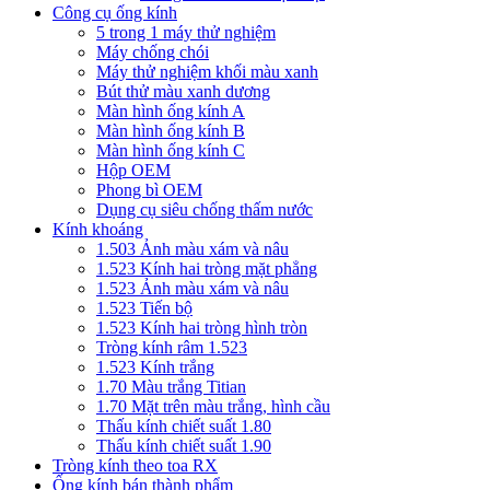
Công cụ ống kính
5 trong 1 máy thử nghiệm
Máy chống chói
Máy thử nghiệm khối màu xanh
Bút thử màu xanh dương
Màn hình ống kính A
Màn hình ống kính B
Màn hình ống kính C
Hộp OEM
Phong bì OEM
Dụng cụ siêu chống thấm nước
Kính khoáng
1.503 Ảnh màu xám và nâu
1.523 Kính hai tròng mặt phẳng
1.523 Ảnh màu xám và nâu
1.523 Tiến bộ
1.523 Kính hai tròng hình tròn
Tròng kính râm 1.523
1.523 Kính trắng
1.70 Màu trắng Titian
1.70 Mặt trên màu trắng, hình cầu
Thấu kính chiết suất 1.80
Thấu kính chiết suất 1.90
Tròng kính theo toa RX
Ống kính bán thành phẩm