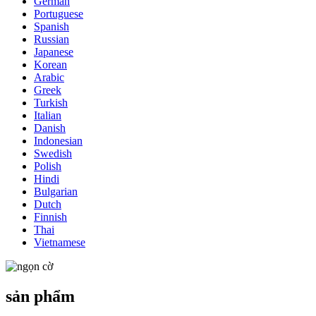
German
Portuguese
Spanish
Russian
Japanese
Korean
Arabic
Greek
Turkish
Italian
Danish
Indonesian
Swedish
Polish
Hindi
Bulgarian
Dutch
Finnish
Thai
Vietnamese
sản phẩm