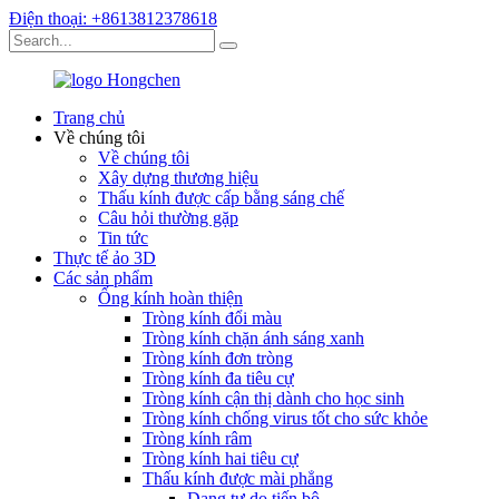
Điện thoại: +8613812378618
Trang chủ
Về chúng tôi
Về chúng tôi
Xây dựng thương hiệu
Thấu kính được cấp bằng sáng chế
Câu hỏi thường gặp
Tin tức
Thực tế ảo 3D
Các sản phẩm
Ống kính hoàn thiện
Tròng kính đổi màu
Tròng kính chặn ánh sáng xanh
Tròng kính đơn tròng
Tròng kính đa tiêu cự
Tròng kính cận thị dành cho học sinh
Tròng kính chống virus tốt cho sức khỏe
Tròng kính râm
Tròng kính hai tiêu cự
Thấu kính được mài phẳng
Dạng tự do tiến bộ