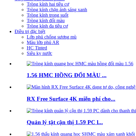
Tròng kính hai tiêu cự
Tròng kính chặn ánh sáng xanh
Tròng kính trong suốt
Tròng kính đổi màu
Tròng kính đa tiêu cự
Điều trị đặc biệt
Lớp phủ chống sương mù
Màu lớp phủ AR
HC Tinted
Siêu kỵ nước
1.56 HMC HỒNG ĐỔI MÀU ...
RX Free Surface 4K miễn phí cho...
Quản lý tật cận thị 1.59 PC l...