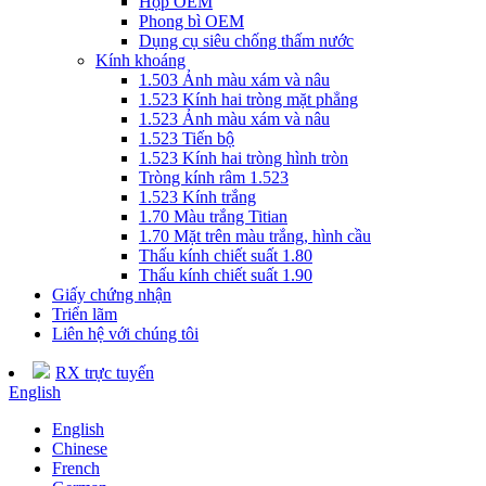
Hộp OEM
Phong bì OEM
Dụng cụ siêu chống thấm nước
Kính khoáng
1.503 Ảnh màu xám và nâu
1.523 Kính hai tròng mặt phẳng
1.523 Ảnh màu xám và nâu
1.523 Tiến bộ
1.523 Kính hai tròng hình tròn
Tròng kính râm 1.523
1.523 Kính trắng
1.70 Màu trắng Titian
1.70 Mặt trên màu trắng, hình cầu
Thấu kính chiết suất 1.80
Thấu kính chiết suất 1.90
Giấy chứng nhận
Triển lãm
Liên hệ với chúng tôi
RX trực tuyến
English
English
Chinese
French