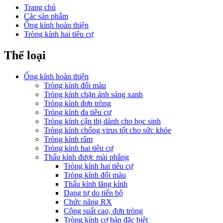
Trang chủ
Các sản phẩm
Ống kính hoàn thiện
Tròng kính hai tiêu cự
Thể loại
Ống kính hoàn thiện
Tròng kính đổi màu
Tròng kính chặn ánh sáng xanh
Tròng kính đơn tròng
Tròng kính đa tiêu cự
Tròng kính cận thị dành cho học sinh
Tròng kính chống virus tốt cho sức khỏe
Tròng kính râm
Tròng kính hai tiêu cự
Thấu kính được mài phẳng
Tròng kính hai tiêu cự
Tròng kính đổi màu
Thấu kính lăng kính
Dạng tự do tiến bộ
Chức năng RX
Công suất cao, đơn tròng
Tròng kính cơ bản đặc biệt