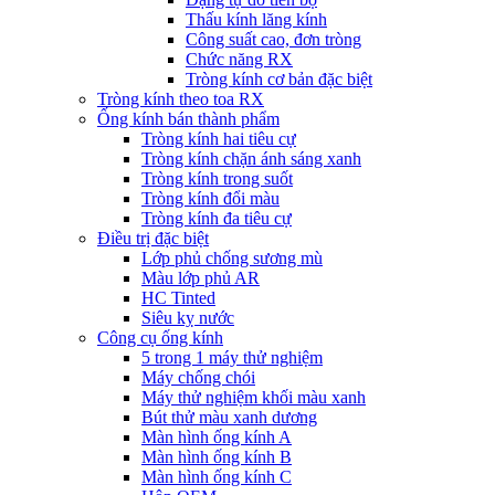
Thấu kính lăng kính
Công suất cao, đơn tròng
Chức năng RX
Tròng kính cơ bản đặc biệt
Tròng kính theo toa RX
Ống kính bán thành phẩm
Tròng kính hai tiêu cự
Tròng kính chặn ánh sáng xanh
Tròng kính trong suốt
Tròng kính đổi màu
Tròng kính đa tiêu cự
Điều trị đặc biệt
Lớp phủ chống sương mù
Màu lớp phủ AR
HC Tinted
Siêu kỵ nước
Công cụ ống kính
5 trong 1 máy thử nghiệm
Máy chống chói
Máy thử nghiệm khối màu xanh
Bút thử màu xanh dương
Màn hình ống kính A
Màn hình ống kính B
Màn hình ống kính C