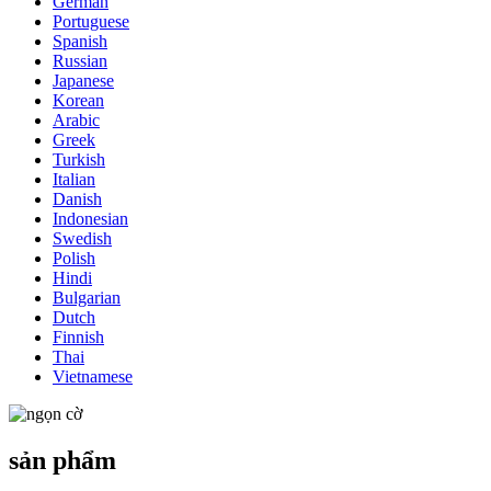
German
Portuguese
Spanish
Russian
Japanese
Korean
Arabic
Greek
Turkish
Italian
Danish
Indonesian
Swedish
Polish
Hindi
Bulgarian
Dutch
Finnish
Thai
Vietnamese
sản phẩm