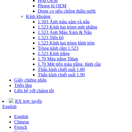
Hộp OEM
Phong bì OEM
Dụng cụ siêu chống thấm nước
Kính khoáng
1.503 Ảnh màu xám và nâu
1.523 Kính hai tròng mặt phẳng
1.523 Ảnh Màu Xám & Nâu
1.523 Tiến bộ
1.523 Kính hai tròng hình tròn
Tròng kính râm 1.523
1.523 Kính trắng
1.70 Màu trắng Titian
1.70 Mặt trên màu trắng, hình cầu
Thấu kính chiết suất 1.80
Thấu kính chiết suất 1.90
Giấy chứng nhận
Triển lãm
Liên hệ với chúng tôi
RX trực tuyến
English
English
Chinese
French