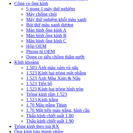
Công cụ ống kính
5 trong 1 máy thử nghiệm
Máy chống chói
Máy thử nghiệm khối màu xanh
Bút thử màu xanh dương
Màn hình ống kính A
Màn hình ống kính B
Màn hình ống kính C
Hộp OEM
Phong bì OEM
Dụng cụ siêu chống thấm nước
Kính khoáng
1.503 Ảnh màu xám và nâu
1.523 Kính hai tròng mặt phẳng
1.523 Ảnh Màu Xám & Nâu
1.523 Tiến bộ
1.523 Kính hai tròng hình tròn
Tròng kính râm 1.523
1.523 Kính trắng
1.70 Màu trắng Titian
1.70 Mặt trên màu trắng, hình cầu
Thấu kính chiết suất 1.80
Thấu kính chiết suất 1.90
Tròng kính theo toa RX
Ống kính bán thành phẩm