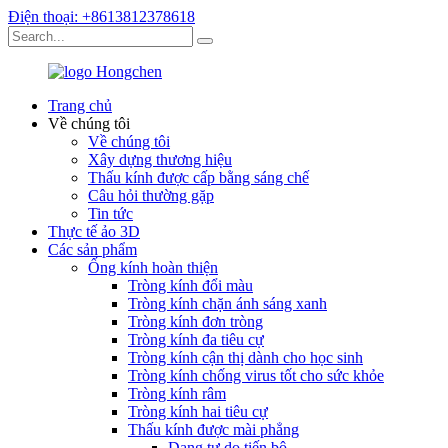
Điện thoại: +8613812378618
Trang chủ
Về chúng tôi
Về chúng tôi
Xây dựng thương hiệu
Thấu kính được cấp bằng sáng chế
Câu hỏi thường gặp
Tin tức
Thực tế ảo 3D
Các sản phẩm
Ống kính hoàn thiện
Tròng kính đổi màu
Tròng kính chặn ánh sáng xanh
Tròng kính đơn tròng
Tròng kính đa tiêu cự
Tròng kính cận thị dành cho học sinh
Tròng kính chống virus tốt cho sức khỏe
Tròng kính râm
Tròng kính hai tiêu cự
Thấu kính được mài phẳng
Dạng tự do tiến bộ