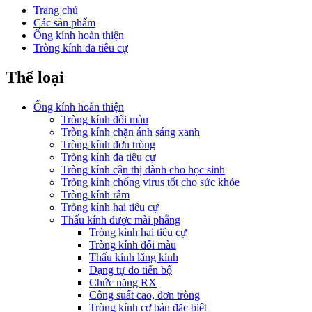
Trang chủ
Các sản phẩm
Ống kính hoàn thiện
Tròng kính đa tiêu cự
Thể loại
Ống kính hoàn thiện
Tròng kính đổi màu
Tròng kính chặn ánh sáng xanh
Tròng kính đơn tròng
Tròng kính đa tiêu cự
Tròng kính cận thị dành cho học sinh
Tròng kính chống virus tốt cho sức khỏe
Tròng kính râm
Tròng kính hai tiêu cự
Thấu kính được mài phẳng
Tròng kính hai tiêu cự
Tròng kính đổi màu
Thấu kính lăng kính
Dạng tự do tiến bộ
Chức năng RX
Công suất cao, đơn tròng
Tròng kính cơ bản đặc biệt