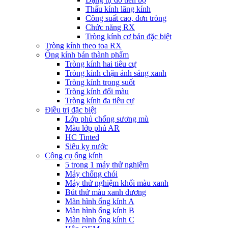
Thấu kính lăng kính
Công suất cao, đơn tròng
Chức năng RX
Tròng kính cơ bản đặc biệt
Tròng kính theo toa RX
Ống kính bán thành phẩm
Tròng kính hai tiêu cự
Tròng kính chặn ánh sáng xanh
Tròng kính trong suốt
Tròng kính đổi màu
Tròng kính đa tiêu cự
Điều trị đặc biệt
Lớp phủ chống sương mù
Màu lớp phủ AR
HC Tinted
Siêu kỵ nước
Công cụ ống kính
5 trong 1 máy thử nghiệm
Máy chống chói
Máy thử nghiệm khối màu xanh
Bút thử màu xanh dương
Màn hình ống kính A
Màn hình ống kính B
Màn hình ống kính C