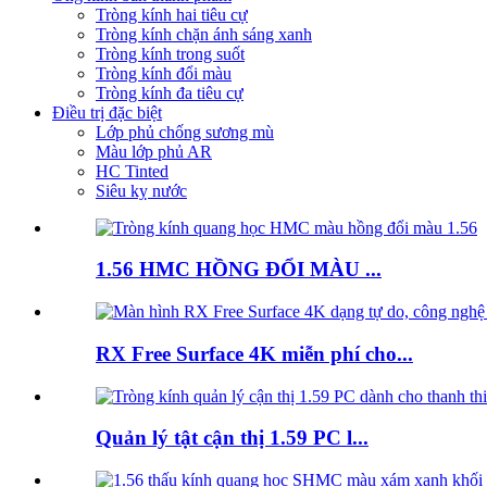
Tròng kính hai tiêu cự
Tròng kính chặn ánh sáng xanh
Tròng kính trong suốt
Tròng kính đổi màu
Tròng kính đa tiêu cự
Điều trị đặc biệt
Lớp phủ chống sương mù
Màu lớp phủ AR
HC Tinted
Siêu kỵ nước
1.56 HMC HỒNG ĐỔI MÀU ...
RX Free Surface 4K miễn phí cho...
Quản lý tật cận thị 1.59 PC l...