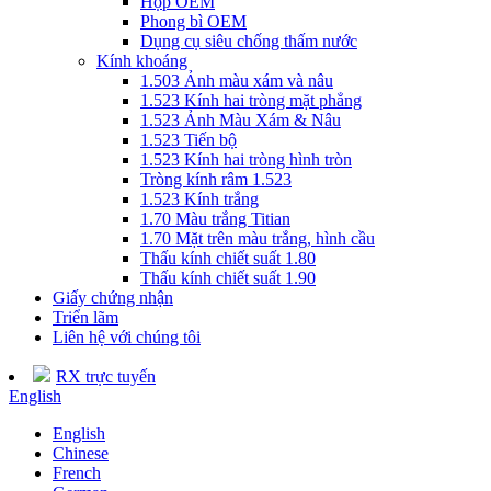
Hộp OEM
Phong bì OEM
Dụng cụ siêu chống thấm nước
Kính khoáng
1.503 Ảnh màu xám và nâu
1.523 Kính hai tròng mặt phẳng
1.523 Ảnh Màu Xám & Nâu
1.523 Tiến bộ
1.523 Kính hai tròng hình tròn
Tròng kính râm 1.523
1.523 Kính trắng
1.70 Màu trắng Titian
1.70 Mặt trên màu trắng, hình cầu
Thấu kính chiết suất 1.80
Thấu kính chiết suất 1.90
Giấy chứng nhận
Triển lãm
Liên hệ với chúng tôi
RX trực tuyến
English
English
Chinese
French