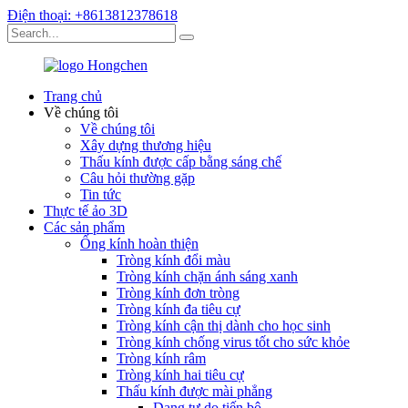
Điện thoại: +8613812378618
Trang chủ
Về chúng tôi
Về chúng tôi
Xây dựng thương hiệu
Thấu kính được cấp bằng sáng chế
Câu hỏi thường gặp
Tin tức
Thực tế ảo 3D
Các sản phẩm
Ống kính hoàn thiện
Tròng kính đổi màu
Tròng kính chặn ánh sáng xanh
Tròng kính đơn tròng
Tròng kính đa tiêu cự
Tròng kính cận thị dành cho học sinh
Tròng kính chống virus tốt cho sức khỏe
Tròng kính râm
Tròng kính hai tiêu cự
Thấu kính được mài phẳng
Dạng tự do tiến bộ