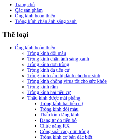
Trang chủ
Các sản phẩm
Ống kính hoàn thiện
Tròng kính chặn ánh sáng xanh
Thể loại
Ống kính hoàn thiện
Tròng kính đổi màu
Tròng kính chặn ánh sáng xanh
Tròng kính đơn tròng
Tròng kính đa tiêu cự
Tròng kính cận thị dành cho học sinh
Tròng kính chống virus tốt cho sức khỏe
Tròng kính râm
Tròng kính hai tiêu cự
Thấu kính được mài phẳng
Tròng kính hai tiêu cự
Tròng kính đổi màu
Thấu kính lăng kính
Dạng tự do tiến bộ
Chức năng RX
Công suất cao, đơn tròng
Tròng kính cơ bản đặc biệt