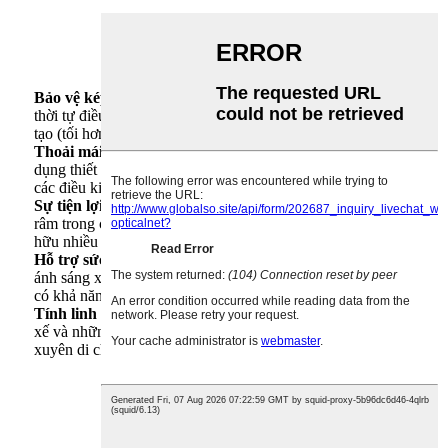
Bảo vệ kép
– Chặn ánh sáng xanh có hại từ màn hình đồng
thời tự điều chỉnh theo ánh sáng tia cực tím/ánh sáng nhân
tạo (tối hơn khi ở ngoài trời, trong hơn khi ở trong nhà).
Thoải mái suốt cả ngày
– Giảm mỏi mắt và chói mắt khi sử
dụng thiết bị điện tử, tăng cường sự thoải mái thị giác trong
các điều kiện ánh sáng khác nhau.
Sự tiện lợi
– Kết hợp chức năng lọc ánh sáng xanh và kính
râm trong cùng một tròng kính, giúp bạn không cần phải sở
hữu nhiều cặp kính khác nhau.
Hỗ trợ sức khỏe mắt
– Giảm thiểu tình trạng mệt mỏi do
ánh sáng xanh và nguy cơ gây rối loạn giấc ngủ, đồng thời
có khả năng chống tia cực tím.
Tính linh hoạt
– Lý tưởng cho người dùng kỹ thuật số, tài
xế và những người đam mê hoạt động ngoài trời thường
xuyên di chuyển giữa các môi trường khác nhau.
Đóng gói & Giao hàng