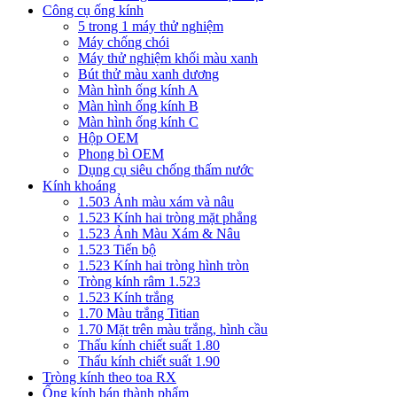
Công cụ ống kính
5 trong 1 máy thử nghiệm
Máy chống chói
Máy thử nghiệm khối màu xanh
Bút thử màu xanh dương
Màn hình ống kính A
Màn hình ống kính B
Màn hình ống kính C
Hộp OEM
Phong bì OEM
Dụng cụ siêu chống thấm nước
Kính khoáng
1.503 Ảnh màu xám và nâu
1.523 Kính hai tròng mặt phẳng
1.523 Ảnh Màu Xám & Nâu
1.523 Tiến bộ
1.523 Kính hai tròng hình tròn
Tròng kính râm 1.523
1.523 Kính trắng
1.70 Màu trắng Titian
1.70 Mặt trên màu trắng, hình cầu
Thấu kính chiết suất 1.80
Thấu kính chiết suất 1.90
Tròng kính theo toa RX
Ống kính bán thành phẩm