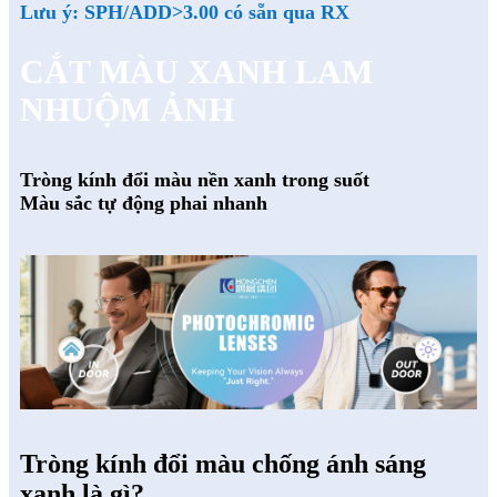
Lưu ý: SPH/ADD>3.00 có sẵn qua RX
CẮT MÀU XANH LAM
NHUỘM ẢNH
Tròng kính đổi màu nền xanh trong suốt
Màu sắc tự động phai nhanh
Tròng kính đổi màu chống ánh sáng
xanh là gì?