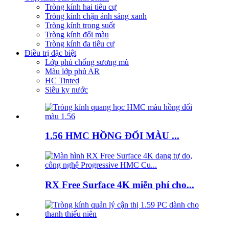
Tròng kính hai tiêu cự
Tròng kính chặn ánh sáng xanh
Tròng kính trong suốt
Tròng kính đổi màu
Tròng kính đa tiêu cự
Điều trị đặc biệt
Lớp phủ chống sương mù
Màu lớp phủ AR
HC Tinted
Siêu kỵ nước
1.56 HMC HỒNG ĐỔI MÀU ...
RX Free Surface 4K miễn phí cho...