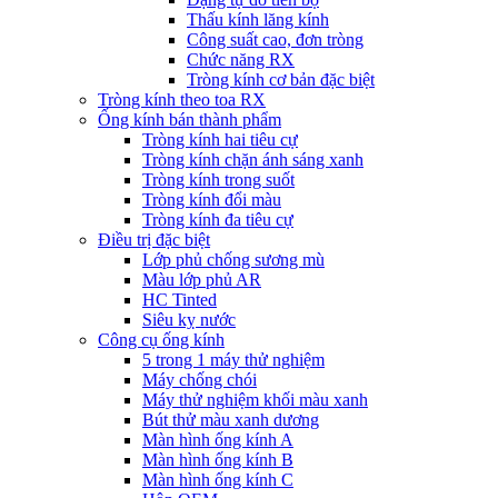
Thấu kính lăng kính
Công suất cao, đơn tròng
Chức năng RX
Tròng kính cơ bản đặc biệt
Tròng kính theo toa RX
Ống kính bán thành phẩm
Tròng kính hai tiêu cự
Tròng kính chặn ánh sáng xanh
Tròng kính trong suốt
Tròng kính đổi màu
Tròng kính đa tiêu cự
Điều trị đặc biệt
Lớp phủ chống sương mù
Màu lớp phủ AR
HC Tinted
Siêu kỵ nước
Công cụ ống kính
5 trong 1 máy thử nghiệm
Máy chống chói
Máy thử nghiệm khối màu xanh
Bút thử màu xanh dương
Màn hình ống kính A
Màn hình ống kính B
Màn hình ống kính C