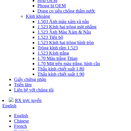
Hộp OEM
Phong bì OEM
Dụng cụ siêu chống thấm nước
Kính khoáng
1.503 Ảnh màu xám và nâu
1.523 Kính hai tròng mặt phẳng
1.523 Ảnh Màu Xám & Nâu
1.523 Tiến bộ
1.523 Kính hai tròng hình tròn
Tròng kính râm 1.523
1.523 Kính trắng
1.70 Màu trắng Titian
1.70 Mặt trên màu trắng, hình cầu
Thấu kính chiết suất 1.80
Thấu kính chiết suất 1.90
Giấy chứng nhận
Triển lãm
Liên hệ với chúng tôi
RX trực tuyến
English
English
Chinese
French