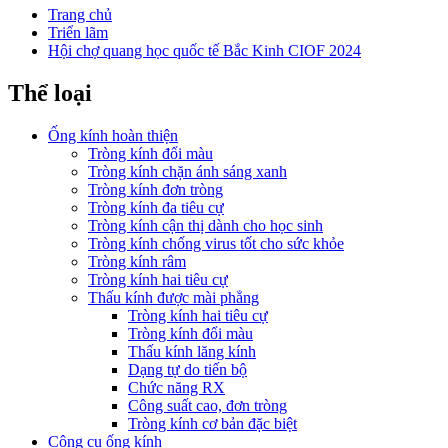
Trang chủ
Triển lãm
Hội chợ quang học quốc tế Bắc Kinh CIOF 2024
Thể loại
Ống kính hoàn thiện
Tròng kính đổi màu
Tròng kính chặn ánh sáng xanh
Tròng kính đơn tròng
Tròng kính đa tiêu cự
Tròng kính cận thị dành cho học sinh
Tròng kính chống virus tốt cho sức khỏe
Tròng kính râm
Tròng kính hai tiêu cự
Thấu kính được mài phẳng
Tròng kính hai tiêu cự
Tròng kính đổi màu
Thấu kính lăng kính
Dạng tự do tiến bộ
Chức năng RX
Công suất cao, đơn tròng
Tròng kính cơ bản đặc biệt
Công cụ ống kính