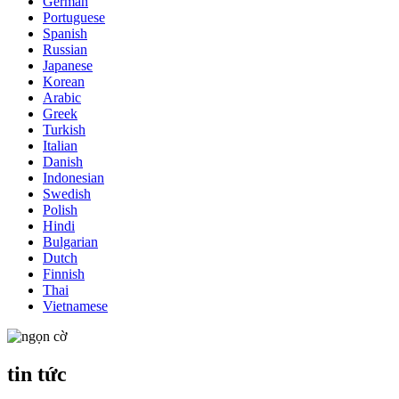
German
Portuguese
Spanish
Russian
Japanese
Korean
Arabic
Greek
Turkish
Italian
Danish
Indonesian
Swedish
Polish
Hindi
Bulgarian
Dutch
Finnish
Thai
Vietnamese
tin tức