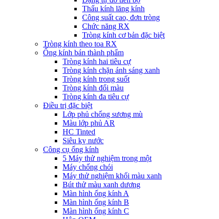
Thấu kính lăng kính
Công suất cao, đơn tròng
Chức năng RX
Tròng kính cơ bản đặc biệt
Tròng kính theo toa RX
Ống kính bán thành phẩm
Tròng kính hai tiêu cự
Tròng kính chặn ánh sáng xanh
Tròng kính trong suốt
Tròng kính đổi màu
Tròng kính đa tiêu cự
Điều trị đặc biệt
Lớp phủ chống sương mù
Màu lớp phủ AR
HC Tinted
Siêu kỵ nước
Công cụ ống kính
5 Máy thử nghiệm trong một
Máy chống chói
Máy thử nghiệm khối màu xanh
Bút thử màu xanh dương
Màn hình ống kính A
Màn hình ống kính B
Màn hình ống kính C