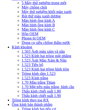
5 Máy thử nghiệm trong một
Máy chống chói
Máy thử nghiệm khối màu xanh
Bút thử màu xanh dương
Màn hình ống kính A
Màn hình ống kính B
Màn hình ống kính C
Hộp OEM
Phong bì OEM
Dụng cụ siêu chống thấm nước
Kính khoáng
1.503 Ảnh màu xám và nâu
1.523 Kính hai tròng mặt phẳng
1.523 Ảnh Màu Xám & Nâu
1.523 Tiến bộ
1.523 Kính hai tròng hình tròn
Tròng kính râm 1.523
1.523 Kính trắng
1.70 Màu trắng Titian
1.70 Mặt trên màu trắng, hình cầu
Thấu kính chiết suất 1.80
Thấu kính chiết suất 1.90
Tròng kính theo toa RX
Ống kính bán thành phẩm
Tròng kính hai tiêu cự