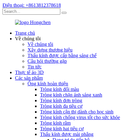
Điện thoại: +8613812378618
Trang chủ
Về chúng tôi
Về chúng tôi
Xây dựng thương hiệu
Thấu kính được cấp bằng sáng chế
Câu hỏi thường gặp
Tin tức
Thực tế ảo 3D
Các sản phẩm
Ống kính hoàn thiện
Tròng kính đổi màu
Tròng kính chặn ánh sáng xanh
Tròng kính đơn tròng
Tròng kính đa tiêu cự
Tròng kính cận thị dành cho học sinh
Tròng kính chống virus tốt cho sức khỏe
Tròng kính râm
Tròng kính hai tiêu cự
Thấu kính được mài phẳng
Dạng tự do tiến bộ