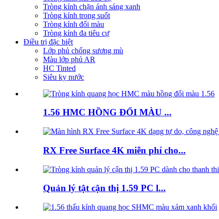
Tròng kính chặn ánh sáng xanh
Tròng kính trong suốt
Tròng kính đổi màu
Tròng kính đa tiêu cự
Điều trị đặc biệt
Lớp phủ chống sương mù
Màu lớp phủ AR
HC Tinted
Siêu kỵ nước
1.56 HMC HỒNG ĐỔI MÀU ...
RX Free Surface 4K miễn phí cho...
Quản lý tật cận thị 1.59 PC l...