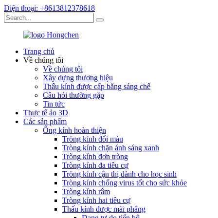
Điện thoại: +8613812378618
Trang chủ
Về chúng tôi
Về chúng tôi
Xây dựng thương hiệu
Thấu kính được cấp bằng sáng chế
Câu hỏi thường gặp
Tin tức
Thực tế ảo 3D
Các sản phẩm
Ống kính hoàn thiện
Tròng kính đổi màu
Tròng kính chặn ánh sáng xanh
Tròng kính đơn tròng
Tròng kính đa tiêu cự
Tròng kính cận thị dành cho học sinh
Tròng kính chống virus tốt cho sức khỏe
Tròng kính râm
Tròng kính hai tiêu cự
Thấu kính được mài phẳng
Dạng tự do tiến bộ