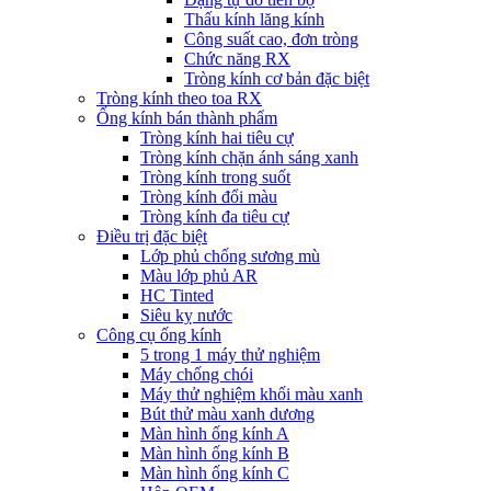
Thấu kính lăng kính
Công suất cao, đơn tròng
Chức năng RX
Tròng kính cơ bản đặc biệt
Tròng kính theo toa RX
Ống kính bán thành phẩm
Tròng kính hai tiêu cự
Tròng kính chặn ánh sáng xanh
Tròng kính trong suốt
Tròng kính đổi màu
Tròng kính đa tiêu cự
Điều trị đặc biệt
Lớp phủ chống sương mù
Màu lớp phủ AR
HC Tinted
Siêu kỵ nước
Công cụ ống kính
5 trong 1 máy thử nghiệm
Máy chống chói
Máy thử nghiệm khối màu xanh
Bút thử màu xanh dương
Màn hình ống kính A
Màn hình ống kính B
Màn hình ống kính C