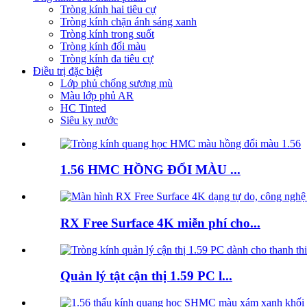
Tròng kính hai tiêu cự
Tròng kính chặn ánh sáng xanh
Tròng kính trong suốt
Tròng kính đổi màu
Tròng kính đa tiêu cự
Điều trị đặc biệt
Lớp phủ chống sương mù
Màu lớp phủ AR
HC Tinted
Siêu kỵ nước
1.56 HMC HỒNG ĐỔI MÀU ...
RX Free Surface 4K miễn phí cho...
Quản lý tật cận thị 1.59 PC l...