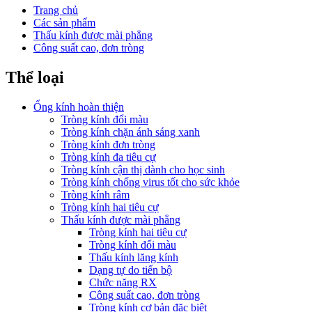
Trang chủ
Các sản phẩm
Thấu kính được mài phẳng
Công suất cao, đơn tròng
Thể loại
Ống kính hoàn thiện
Tròng kính đổi màu
Tròng kính chặn ánh sáng xanh
Tròng kính đơn tròng
Tròng kính đa tiêu cự
Tròng kính cận thị dành cho học sinh
Tròng kính chống virus tốt cho sức khỏe
Tròng kính râm
Tròng kính hai tiêu cự
Thấu kính được mài phẳng
Tròng kính hai tiêu cự
Tròng kính đổi màu
Thấu kính lăng kính
Dạng tự do tiến bộ
Chức năng RX
Công suất cao, đơn tròng
Tròng kính cơ bản đặc biệt