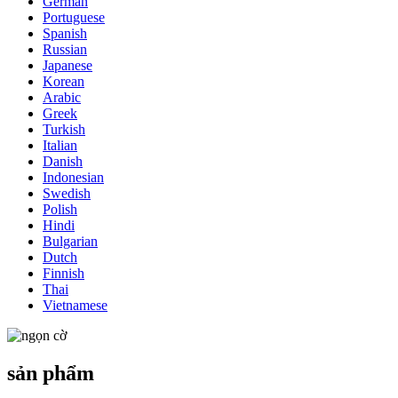
German
Portuguese
Spanish
Russian
Japanese
Korean
Arabic
Greek
Turkish
Italian
Danish
Indonesian
Swedish
Polish
Hindi
Bulgarian
Dutch
Finnish
Thai
Vietnamese
sản phẩm