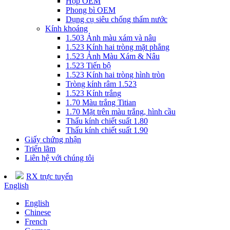
Hộp OEM
Phong bì OEM
Dụng cụ siêu chống thấm nước
Kính khoáng
1.503 Ảnh màu xám và nâu
1.523 Kính hai tròng mặt phẳng
1.523 Ảnh Màu Xám & Nâu
1.523 Tiến bộ
1.523 Kính hai tròng hình tròn
Tròng kính râm 1.523
1.523 Kính trắng
1.70 Màu trắng Titian
1.70 Mặt trên màu trắng, hình cầu
Thấu kính chiết suất 1.80
Thấu kính chiết suất 1.90
Giấy chứng nhận
Triển lãm
Liên hệ với chúng tôi
RX trực tuyến
English
English
Chinese
French