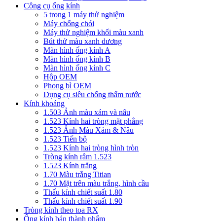
Công cụ ống kính
5 trong 1 máy thử nghiệm
Máy chống chói
Máy thử nghiệm khối màu xanh
Bút thử màu xanh dương
Màn hình ống kính A
Màn hình ống kính B
Màn hình ống kính C
Hộp OEM
Phong bì OEM
Dụng cụ siêu chống thấm nước
Kính khoáng
1.503 Ảnh màu xám và nâu
1.523 Kính hai tròng mặt phẳng
1.523 Ảnh Màu Xám & Nâu
1.523 Tiến bộ
1.523 Kính hai tròng hình tròn
Tròng kính râm 1.523
1.523 Kính trắng
1.70 Màu trắng Titian
1.70 Mặt trên màu trắng, hình cầu
Thấu kính chiết suất 1.80
Thấu kính chiết suất 1.90
Tròng kính theo toa RX
Ống kính bán thành phẩm