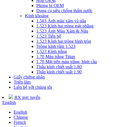
Hộp OEM
Phong bì OEM
Dụng cụ siêu chống thấm nước
Kính khoáng
1.503 Ảnh màu xám và nâu
1.523 Kính hai tròng mặt phẳng
1.523 Ảnh Màu Xám & Nâu
1.523 Tiến bộ
1.523 Kính hai tròng hình tròn
Tròng kính râm 1.523
1.523 Kính trắng
1.70 Màu trắng Titian
1.70 Mặt trên màu trắng, hình cầu
Thấu kính chiết suất 1.80
Thấu kính chiết suất 1.90
Giấy chứng nhận
Triển lãm
Liên hệ với chúng tôi
RX trực tuyến
English
English
Chinese
French