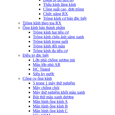
Thấu kính lăng kính
Công suất cao, đơn tròng
Chức năng RX
Tròng kính cơ bản đặc biệt
Tròng kính theo toa RX
Ống kính bán thành phẩm
Tròng kính hai tiêu cự
Tròng kính chặn ánh sáng xanh
Tròng kính trong suốt
Tròng kính đổi màu
Tròng kính đa tiêu cự
Điều trị đặc biệt
Lớp phủ chống sương mù
Màu lớp phủ AR
HC Tinted
Siêu kỵ nước
Công cụ ống kính
5 trong 1 máy thử nghiệm
Máy chống chói
Máy thử nghiệm khối màu xanh
Bút thử màu xanh dương
Màn hình ống kính A
Màn hình ống kính B
Màn hình ống kính C