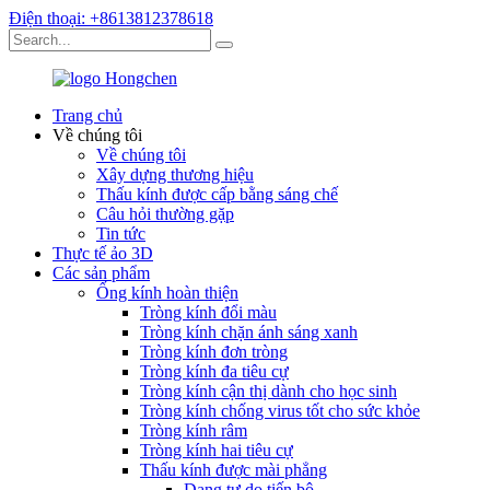
Điện thoại: +8613812378618
Trang chủ
Về chúng tôi
Về chúng tôi
Xây dựng thương hiệu
Thấu kính được cấp bằng sáng chế
Câu hỏi thường gặp
Tin tức
Thực tế ảo 3D
Các sản phẩm
Ống kính hoàn thiện
Tròng kính đổi màu
Tròng kính chặn ánh sáng xanh
Tròng kính đơn tròng
Tròng kính đa tiêu cự
Tròng kính cận thị dành cho học sinh
Tròng kính chống virus tốt cho sức khỏe
Tròng kính râm
Tròng kính hai tiêu cự
Thấu kính được mài phẳng
Dạng tự do tiến bộ