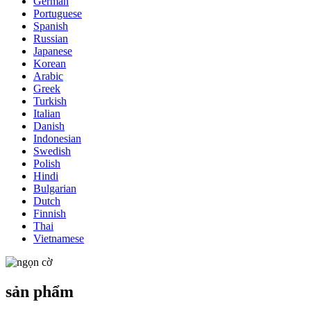
German
Portuguese
Spanish
Russian
Japanese
Korean
Arabic
Greek
Turkish
Italian
Danish
Indonesian
Swedish
Polish
Hindi
Bulgarian
Dutch
Finnish
Thai
Vietnamese
sản phẩm