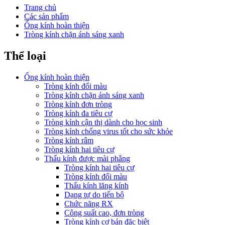
Trang chủ
Các sản phẩm
Ống kính hoàn thiện
Tròng kính chặn ánh sáng xanh
Thể loại
Ống kính hoàn thiện
Tròng kính đổi màu
Tròng kính chặn ánh sáng xanh
Tròng kính đơn tròng
Tròng kính đa tiêu cự
Tròng kính cận thị dành cho học sinh
Tròng kính chống virus tốt cho sức khỏe
Tròng kính râm
Tròng kính hai tiêu cự
Thấu kính được mài phẳng
Tròng kính hai tiêu cự
Tròng kính đổi màu
Thấu kính lăng kính
Dạng tự do tiến bộ
Chức năng RX
Công suất cao, đơn tròng
Tròng kính cơ bản đặc biệt