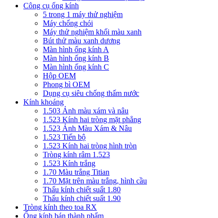
Công cụ ống kính
5 trong 1 máy thử nghiệm
Máy chống chói
Máy thử nghiệm khối màu xanh
Bút thử màu xanh dương
Màn hình ống kính A
Màn hình ống kính B
Màn hình ống kính C
Hộp OEM
Phong bì OEM
Dụng cụ siêu chống thấm nước
Kính khoáng
1.503 Ảnh màu xám và nâu
1.523 Kính hai tròng mặt phẳng
1.523 Ảnh Màu Xám & Nâu
1.523 Tiến bộ
1.523 Kính hai tròng hình tròn
Tròng kính râm 1.523
1.523 Kính trắng
1.70 Màu trắng Titian
1.70 Mặt trên màu trắng, hình cầu
Thấu kính chiết suất 1.80
Thấu kính chiết suất 1.90
Tròng kính theo toa RX
Ống kính bán thành phẩm