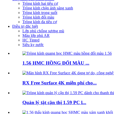
Tròng kính hai tiêu cự
Tròng kính chặn ánh sáng xanh
Tròng kính trong suốt
Tròng kính đổi màu
Tròng kính đa tiêu cự
Điều trị đặc biệt
Lớp phủ chống sương mù
Màu lớp phủ AR
HC Tinted
Siêu kỵ nước
1.56 HMC HỒNG ĐỔI MÀU ...
RX Free Surface 4K miễn phí cho...
Quản lý tật cận thị 1.59 PC l...